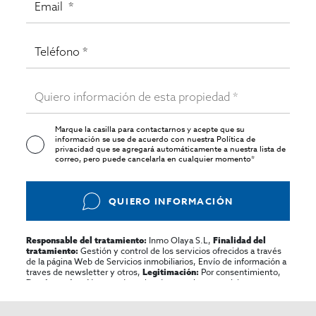
Marque la casilla para contactarnos y acepte que su
información se use de acuerdo con nuestra
Política de
privacidad
que se agregará automáticamente a nuestra lista de
correo, pero puede cancelarla en cualquier momento*
QUIERO INFORMACIÓN
Inmo Olaya S.L,
Responsable del tratamiento:
Finalidad del
Gestión y control de los servicios ofrecidos a través
tratamiento:
de la página Web de Servicios inmobiliarios, Envío de información a
traves de newsletter y otros,
Por consentimiento,
Legitimación:
No se cederan los datos, salvo para elaborar
Destinatarios:
contabilidad,
Acceder,
Derechos de las personas interesadas:
rectificar y suprimir los datos, solicitar la portabilidad de los
mismos, oponerse altratamiento y solicitar la limitación de éste,