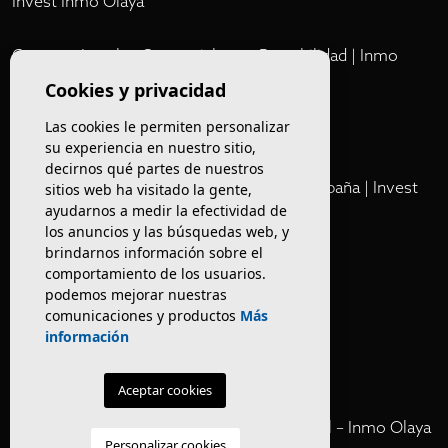
Invest Inmo Olaya
Comprar Locales Comerciales en Rentabilidad | Inmo
Olaya
Cookies y privacidad
Las cookies le permiten personalizar
Club
su experiencia en nuestro sitio,
decirnos qué partes de nuestros
Cartera Privada de Activos Hoteleros en España | Invest
sitios web ha visitado la gente,
Inmo Olaya
ayudarnos a medir la efectividad de
los anuncios y las búsquedas web, y
brindarnos información sobre el
Venta de edificios
comportamiento de los usuarios.
podemos mejorar nuestras
comunicaciones y productos
Más
Comprar restaurante en Barcelona
información
Negocios en rentabilidad en Barcelona
Aceptar cookies
Vender Hotel en España | Venta Confidencial – Inmo Olaya
Personalizar cookies