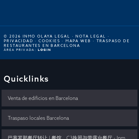
© 2026 INMO OLAYA LEGAL ·
NOTA LEGAL
·
PRIVACIDAD
·
COOKIES
·
MAPA WEB
·
TRASPASO DE
RESTAURANTES EN BARCELONA
ÁREA PRIVADA:
LOGIN
Quicklinks
Venta de edificios en Barcelona
Traspaso locales Barcelona
巴塞罗那餐厅转让 | 餐馆、C3执照与带露台餐厅 - Inmo Olaya