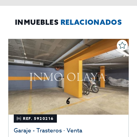
El Propio interesado,
Procedencia de los datos:
Información
Puede consultarse la información adicional y detallada
Adicional:
sobre protección de datos
Aquí
.
INMUEBLES
RELACIONADOS
REF. 5920216
Garaje - Trasteros · Venta