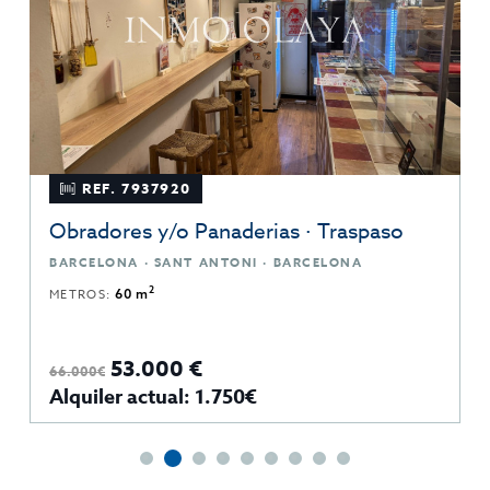
REF. 7937920
Obradores y/o Panaderias · Traspaso
BARCELONA · SANT ANTONI · BARCELONA
2
METROS:
60 m
53.000 €
66.000€
Alquiler actual: 1.750€