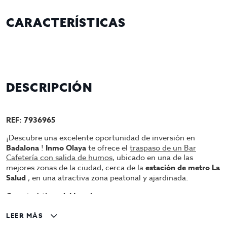
CARACTERÍSTICAS
DESCRIPCIÓN
REF: 7936965
¡Descubre una excelente oportunidad de inversión en
Badalona
!
Inmo Olaya
te ofrece el
traspaso de un Bar
Cafetería con salida de humos
, ubicado en una de las
mejores zonas de la ciudad, cerca de la
estación de metro La
Salud
, en una atractiva zona peatonal y ajardinada.
Características del Local:
Dos terrazas exteriores
: El local cuenta con dos
LEER MÁS