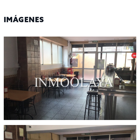
terrazas situadas a cada extremo, brindando una
iluminación natural excepcional
y un ambiente
acogedor, perfecto para que los clientes disfruten
IMÁGENES
de su café o comida al aire libre.
Interior amplio y funcional
: Con una
barra de acero
inoxidable
, completamente equipada con cafetera
profesional, surtidores de cerveza y expositor
refrigerado, asegurando un
servicio eficiente
y de
calidad.
Cocina semi abierta
: Diseñada para optimizar la
comunicación entre la sala y la barra, además de
contar con una excelente
salida de humos
, ideal
para quienes deseen ofrecer un menú variado.
Zonas operativas bien definidas
: Espacios para
obrador, pica y cuarto frío, estratégicamente
distribuidos para maximizar la funcionalidad.
Licencia para máquinas recreativas
: El local
también dispone de dos lavabos y tiene licencia
para dos máquinas recreativas, lo que lo convierte