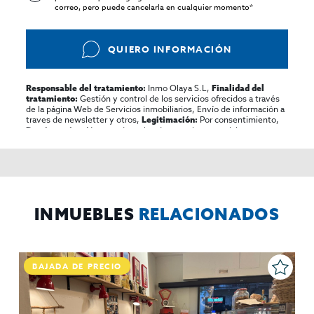
correo, pero puede cancelarla en cualquier momento*
QUIERO INFORMACIÓN
Inmo Olaya S.L,
Responsable del tratamiento:
Finalidad del
Gestión y control de los servicios ofrecidos a través
tratamiento:
de la página Web de Servicios inmobiliarios, Envío de información a
traves de newsletter y otros,
Por consentimiento,
Legitimación:
No se cederan los datos, salvo para elaborar
Destinatarios:
contabilidad,
Acceder,
Derechos de las personas interesadas:
rectificar y suprimir los datos, solicitar la portabilidad de los
mismos, oponerse altratamiento y solicitar la limitación de éste,
El Propio interesado,
Procedencia de los datos:
Información
Puede consultarse la información adicional y detallada
Adicional:
sobre protección de datos
Aquí
.
INMUEBLES
RELACIONADOS
BAJADA DE PRECIO