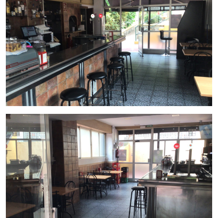
en un
punto de encuentro popular
para la
comunidad del barrio.
Precio de traspaso : 46.000 €
Alquiler actual : 700 € al mes
Badalona: Una ciudad con gran potencial
Situada a solo unos minutos de Barcelona,
Badalona
es una
ciudad en pleno desarrollo, con una gran proyección
turística y comercial. La cercanía a la playa, su historia y sus
zonas verdes hacen de Badalona un lugar ideal para invertir
en hostelería. Su
excelente red de transporte
, incluida la
estación de metro más cercana, garantiza un flujo constante
de clientes.
Este bar cafetería se encuentra en una
zona peatonal
ajardinada
, cerca de parques y colegios, lo que atrae a un
público variado, desde familias hasta profesionales locales.
Esto, unido a sus dos terrazas y la ubicación estratégica,
hace que este traspaso sea una excelente oportunidad para
emprendedores
que buscan un negocio con alto potencial
de crecimiento.