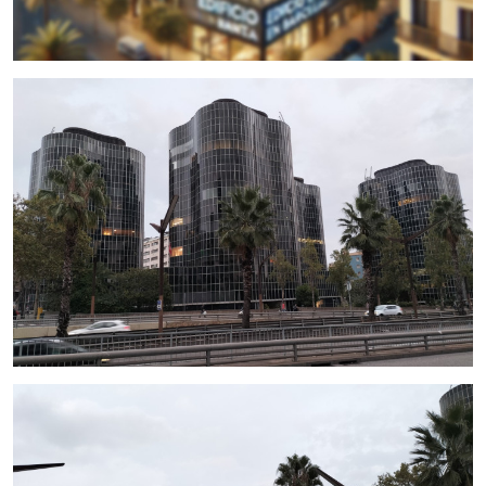
rentabilidad y el aprovechamiento del terreno.
Ubicación estratégica:
situado en la parte alta de
Sants, una zona consolidada con una excelente
oferta de transporte público, servicios, comercios y
un alto flujo de residentes y visitantes.
Oportunidad de negocio:
Este inmueble es ideal para proyectos de remodelación y
desarrollo inmobiliario, ya sea para generar ingresos
recurrentes mediante alquiler o para incrementar su valor
de mercado. La flexibilidad en el uso y la opción de
ampliación lo convierten en una propuesta atractiva para
business
y proyectos de largo plazo.
Precio y condiciones:
El precio de venta de esta
finca entera
es de
3.500.000 €
.
Nota:
Las características indicadas son orientativas. Para
más información y detalles específicos, visita nuestras
oficinas previa presentación de una Carta de Intención (LOI).