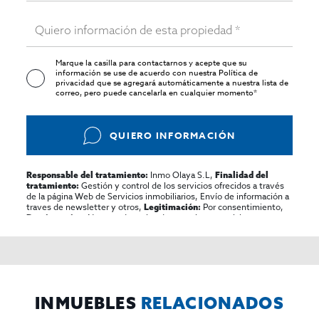
Marque la casilla para contactarnos y acepte que su
información se use de acuerdo con nuestra
Política de
privacidad
que se agregará automáticamente a nuestra lista de
correo, pero puede cancelarla en cualquier momento*
QUIERO INFORMACIÓN
Inmo Olaya S.L,
Responsable del tratamiento:
Finalidad del
Gestión y control de los servicios ofrecidos a través
tratamiento:
de la página Web de Servicios inmobiliarios, Envío de información a
traves de newsletter y otros,
Por consentimiento,
Legitimación:
No se cederan los datos, salvo para elaborar
Destinatarios:
contabilidad,
Acceder,
Derechos de las personas interesadas:
rectificar y suprimir los datos, solicitar la portabilidad de los
mismos, oponerse altratamiento y solicitar la limitación de éste,
El Propio interesado,
Procedencia de los datos:
Información
Puede consultarse la información adicional y detallada
Adicional:
sobre protección de datos
Aquí
.
INMUEBLES
RELACIONADOS