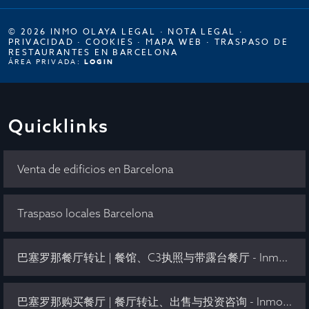
© 2026 INMO OLAYA LEGAL ·
NOTA LEGAL
·
PRIVACIDAD
·
COOKIES
·
MAPA WEB
·
TRASPASO DE
RESTAURANTES EN BARCELONA
ÁREA PRIVADA:
LOGIN
Quicklinks
Venta de edificios en Barcelona
Traspaso locales Barcelona
巴塞罗那餐厅转让 | 餐馆、C3执照与带露台餐厅 - Inmo Olaya
巴塞罗那购买餐厅 | 餐厅转让、出售与投资咨询 - Inmo Olaya