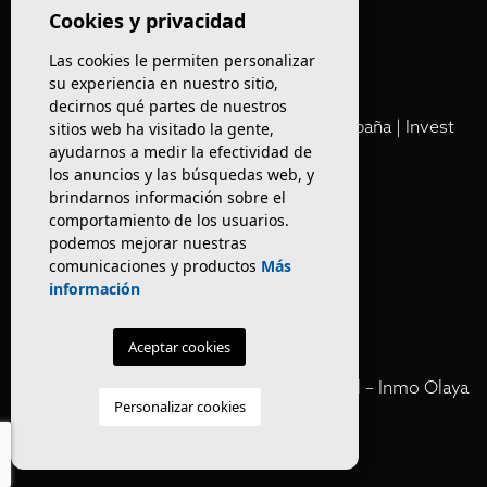
Olaya
Cookies y privacidad
Las cookies le permiten personalizar
Club
su experiencia en nuestro sitio,
decirnos qué partes de nuestros
Cartera Privada de Activos Hoteleros en España | Invest
sitios web ha visitado la gente,
ayudarnos a medir la efectividad de
Inmo Olaya
los anuncios y las búsquedas web, y
brindarnos información sobre el
Venta de edificios
comportamiento de los usuarios.
podemos mejorar nuestras
comunicaciones y productos
Más
Comprar restaurante en Barcelona
información
Negocios en rentabilidad en Barcelona
Aceptar cookies
Vender Hotel en España | Venta Confidencial – Inmo Olaya
Personalizar cookies
venta hoteles off market