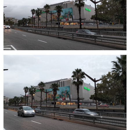
Contacta con
Inmo Olaya
, tu agencia experta en
real estate
y proyectos de inversión en
Barcelona
.