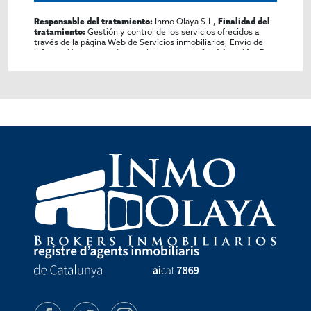
Inmo Olaya S.L,
Responsable del tratamiento:
Finalidad del
Gestión y control de los servicios ofrecidos a
tratamiento:
través de la página Web de Servicios inmobiliarios, Envío de
información a traves de newsletter y otros,
Por
Legitimación:
consentimiento,
No se cederan los datos, salvo
Destinatarios:
para elaborar contabilidad,
Derechos de las personas
Acceder, rectificar y suprimir los datos, solicitar la
interesadas:
portabilidad de los mismos, oponerse altratamiento y solicitar
la limitación de éste,
El Propio
Procedencia de los datos:
interesado,
Puede consultarse la
Información Adicional:
información adicional y detallada sobre protección de datos
Aquí
.