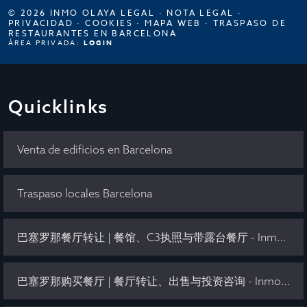
© 2026 INMO OLAYA LEGAL ·
NOTA LEGAL
·
PRIVACIDAD
·
COOKIES
·
MAPA WEB
·
TRASPASO DE
RESTAURANTES EN BARCELONA
ÁREA PRIVADA:
LOGIN
Quicklinks
Venta de edificios en Barcelona
Traspaso locales Barcelona
巴塞罗那餐厅转让 | 餐馆、C3执照与带露台餐厅 - Inmo Olaya
巴塞罗那购买餐厅 | 餐厅转让、出售与投资咨询 - Inmo Olaya