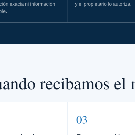
ción exacta ni información
y el propietario lo autoriza.
ble.
ando recibamos el 
2
03