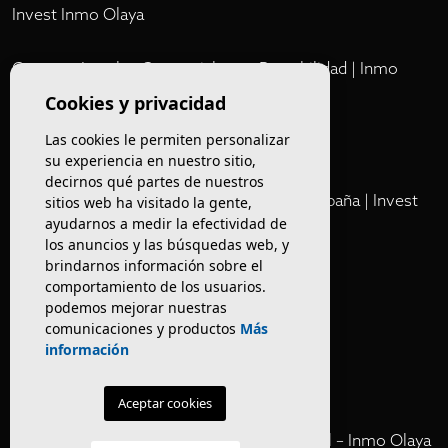
Invest Inmo Olaya
Comprar Locales Comerciales en Rentabilidad | Inmo
Olaya
Cookies y privacidad
Las cookies le permiten personalizar
Club
su experiencia en nuestro sitio,
decirnos qué partes de nuestros
Cartera Privada de Activos Hoteleros en España | Invest
sitios web ha visitado la gente,
ayudarnos a medir la efectividad de
Inmo Olaya
los anuncios y las búsquedas web, y
brindarnos información sobre el
Venta de edificios
comportamiento de los usuarios.
podemos mejorar nuestras
comunicaciones y productos
Más
Comprar restaurante en Barcelona
información
Negocios en rentabilidad en Barcelona
Aceptar cookies
Vender Hotel en España | Venta Confidencial – Inmo Olaya