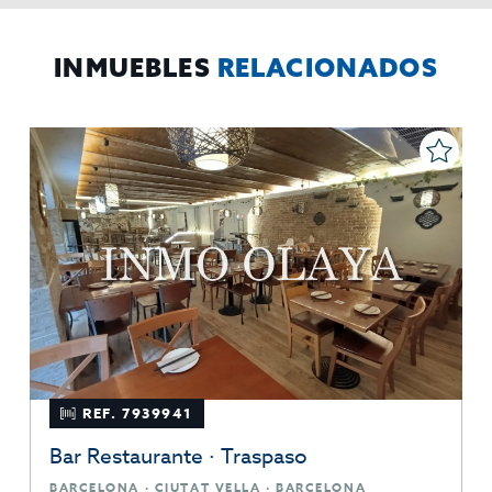
El Propio interesado,
Procedencia de los datos:
Información
Puede consultarse la información adicional y detallada
Adicional:
sobre protección de datos
Aquí
.
INMUEBLES
RELACIONADOS
REF. 7939941
Bar Restaurante · Traspaso
BARCELONA · CIUTAT VELLA · BARCELONA