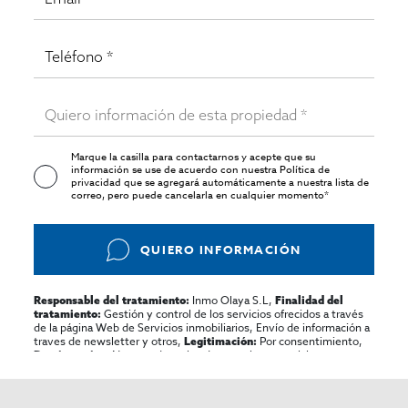
Marque la casilla para contactarnos y acepte que su
información se use de acuerdo con nuestra
Política de
privacidad
que se agregará automáticamente a nuestra lista de
correo, pero puede cancelarla en cualquier momento*
QUIERO INFORMACIÓN
Inmo Olaya S.L,
Responsable del tratamiento:
Finalidad del
Gestión y control de los servicios ofrecidos a través
tratamiento:
de la página Web de Servicios inmobiliarios, Envío de información a
traves de newsletter y otros,
Por consentimiento,
Legitimación:
No se cederan los datos, salvo para elaborar
Destinatarios:
contabilidad,
Acceder,
Derechos de las personas interesadas:
rectificar y suprimir los datos, solicitar la portabilidad de los
mismos, oponerse altratamiento y solicitar la limitación de éste,