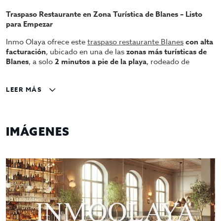
Traspaso Restaurante en Zona Turística de Blanes – Listo
para Empezar
Inmo Olaya ofrece este
traspaso restaurante Blanes
con alta
facturación
, ubicado en una de las
zonas más turísticas de
Blanes
, a solo
2 minutos a pie de la playa
, rodeado de
hoteles, campings y todo tipo de servicios
.
Local completamente operativo
y equipado para seguir
LEER MÁS
funcionando desde el primer día.
Amplia terraza con gran capacidad
, perfecta para
aprovechar la afluencia turística.
Ubicación estratégica
con gran visibilidad y paso constante
IMÁGENES
de clientes.
Negocio consolidado
Excelente oportunidad de inversión
Ideal para profesionales del sector
Traspaso en 212.000€ y alquiler anual en 14.400€
¡Entra y empieza a trabajar desde ya en uno de los destinos
más visitados de la Costa Brava!