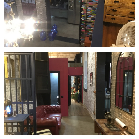
Plataforma Shopify con facturación demostrable (
media
anual: 120.000 €
)
Cesión de actividad y acompañamiento inicial si se
desea
Una excelente oportunidad para instalarse en un local con
personalidad, en un área en revalorización y con flujo
constante de turistas y locales.
Para más información o para concertar una visita, no dudes
en contactar con
Inmo Olaya
, tu agencia especializada en
traspasos de negocios.