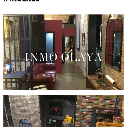
Cocina equipada (uso interno) y baño completo.
Altillo metálico ideal como oficina o área de descanso.
Parte trasera perfecta para eventos privados.
Este espacio versátil es ideal para:
Showroom o concept store
Galería o espacio creativo
Pop-up, tienda experiencial
Taller artístico, moda o diseño
Condiciones económicas
Traspaso:
66.000 €
Alquiler mensual:
1.250 € + IVA
Opciones adicionales (a negociar durante la visita)
Mobiliario completo (valorado en
15.000 €
)
Licencia comercial vigente