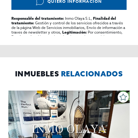
QUIERO INFORMACIÓN
Inmo Olaya S.L,
Responsable del tratamiento:
Finalidad del
Gestión y control de los servicios ofrecidos a través
tratamiento:
de la página Web de Servicios inmobiliarios, Envío de información a
traves de newsletter y otros,
Por consentimiento,
Legitimación:
No se cederan los datos, salvo para elaborar
Destinatarios:
contabilidad,
Acceder,
Derechos de las personas interesadas:
rectificar y suprimir los datos, solicitar la portabilidad de los
mismos, oponerse altratamiento y solicitar la limitación de éste,
El Propio interesado,
Procedencia de los datos:
Información
Puede consultarse la información adicional y detallada
Adicional:
sobre protección de datos
Aquí
.
INMUEBLES
RELACIONADOS