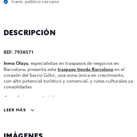
Trans. público cercano
DESCRIPCIÓN
REF: 7938571
Inmo Olaya
, especialistas en traspasos de negocios en
Barcelona, presenta esta
traspaso tienda Barcelona
en el
corazón del barrio Gòtic, una zona única en crecimiento,
con alto potencial turístico y comercial, y rutas culturales ya
consolidadas.
Superficie y características
160 m² totalmente reformados
con estilo industrial
LEER MÁS
moderno y funcional.
Reforma integral reciente con una inversión superior a
100.000 €
.
IMÁGENES