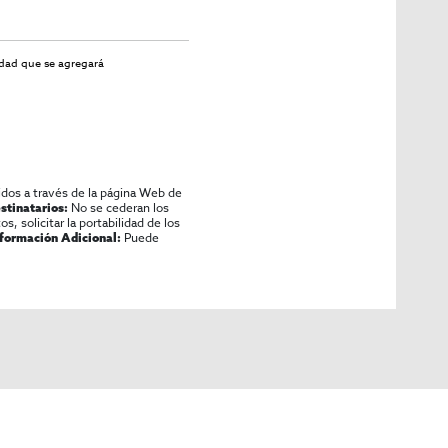
idad
que se agregará
idos a través de la página Web de
No se cederan los
stinatarios:
os, solicitar la portabilidad de los
Puede
nformación Adicional: