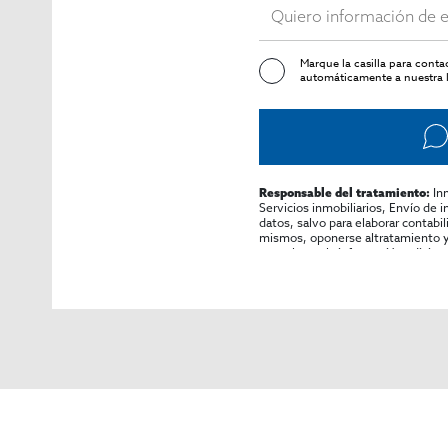
Marque la casilla para cont
automáticamente a nuestra l
In
Responsable del tratamiento:
Servicios inmobiliarios, Envío de 
datos, salvo para elaborar contabi
mismos, oponerse altratamiento y s
consultarse la información adicion