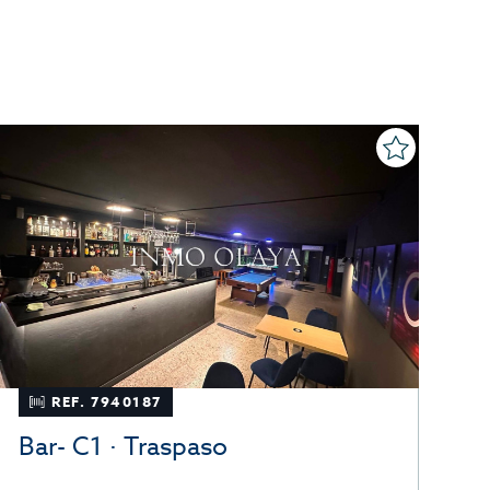
REF. 7940187
Bar- C1 · Traspaso
B