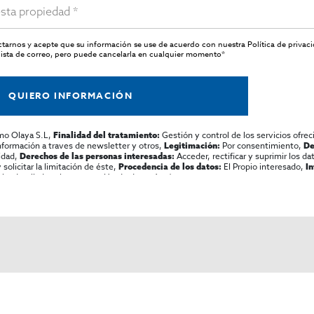
actarnos y acepte que su información se use de acuerdo con nuestra
Política de privac
ista de correo, pero puede cancelarla en cualquier momento*
QUIERO INFORMACIÓN
mo Olaya S.L,
Gestión y control de los servicios ofrec
Finalidad del tratamiento:
información a traves de newsletter y otros,
Por consentimiento,
Legitimación:
De
lidad,
Acceder, rectificar y suprimir los dat
Derechos de las personas interesadas:
olicitar la limitación de éste,
El Propio interesado,
Procedencia de los datos:
I
al y detallada sobre protección de datos
Aquí
.