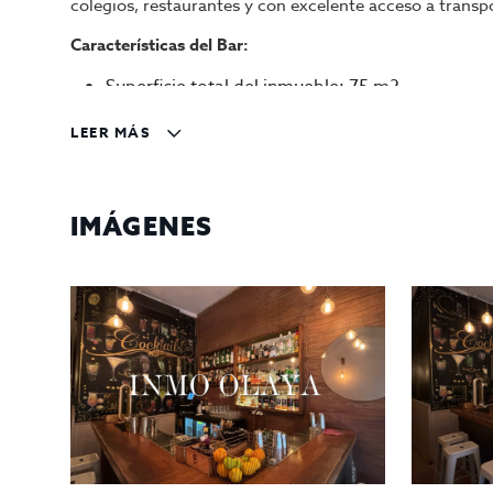
colegios, restaurantes y con excelente acceso a transpo
Características del Bar:
Superficie total del inmueble: 75 m2
Distribución: 2 plantas
LEER MÁS
A pie de calle
Barra totalmente equipada
Salida de humo: No
Aforo: 48 personas
IMÁGENES
Espacio renovado: El local ha sido reformado
Condiciones de Traspaso:
Traspaso : 120.000 euros
Alquiler mensual : 1100 euros + IVA
Se traspasa con toda la maquinaria y mobiliari
No dejes pasar esta oportunidad de emprender en una d
proyecto!