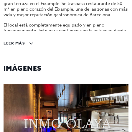
gran terraza en el Eixample. Se traspasa restaurante de 50
m² en pleno corazón del Eixample, una de las zonas con más
vida y mejor reputación gastronómica de Barcelona.
El local está completamente equipado y en pleno
funcionamiento, listo para continuar con la actividad desde
el primer día.
LEER MÁS
Dispone de una amplia terraza con varias mesas, ideal para
aprovechar el alto flujo peatonal y la afluencia constante de
residentes y turistas.
IMÁGENES
Características principales:
•
Superficie: 50 m²
•
Gran terraza con capacidad para 4 mesas x 16 comensales
•
Cocina totalmente equipada con salida de humos
•
Licencia activa C3
•
Local climatizado
•
Baños adaptados
•
Excelente ubicación, zona muy transitada y de alto
potencial comercial
•
Alquiler 1.300€
Oportunidad ideal para profesionales del sector o