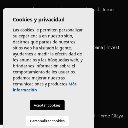
Comprar Locales Comerciales en Rentabilidad | Inmo
Olaya
Cookies y privacidad
Las cookies le permiten personalizar
Club
su experiencia en nuestro sitio,
decirnos qué partes de nuestros
Cartera Privada de Activos Hoteleros en España | Invest
sitios web ha visitado la gente,
ayudarnos a medir la efectividad de
Inmo Olaya
los anuncios y las búsquedas web, y
brindarnos información sobre el
Venta de edificios
comportamiento de los usuarios.
podemos mejorar nuestras
comunicaciones y productos
Más
Comprar restaurante en Barcelona
información
Negocios en rentabilidad en Barcelona
Aceptar cookies
Vender Hotel en España | Venta Confidencial – Inmo Olaya
Personalizar cookies