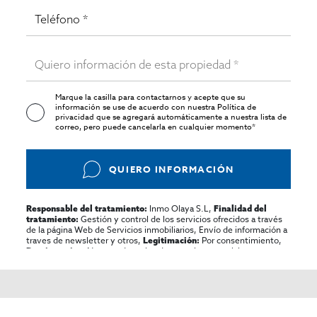
Marque la casilla para contactarnos y acepte que su
información se use de acuerdo con nuestra
Política de
privacidad
que se agregará automáticamente a nuestra lista de
correo, pero puede cancelarla en cualquier momento*
QUIERO INFORMACIÓN
Inmo Olaya S.L,
Responsable del tratamiento:
Finalidad del
Gestión y control de los servicios ofrecidos a través
tratamiento:
de la página Web de Servicios inmobiliarios, Envío de información a
traves de newsletter y otros,
Por consentimiento,
Legitimación:
No se cederan los datos, salvo para elaborar
Destinatarios:
contabilidad,
Acceder,
Derechos de las personas interesadas:
rectificar y suprimir los datos, solicitar la portabilidad de los
mismos, oponerse altratamiento y solicitar la limitación de éste,
El Propio interesado,
Procedencia de los datos:
Información
Puede consultarse la información adicional y detallada
Adicional:
sobre protección de datos
Aquí
.