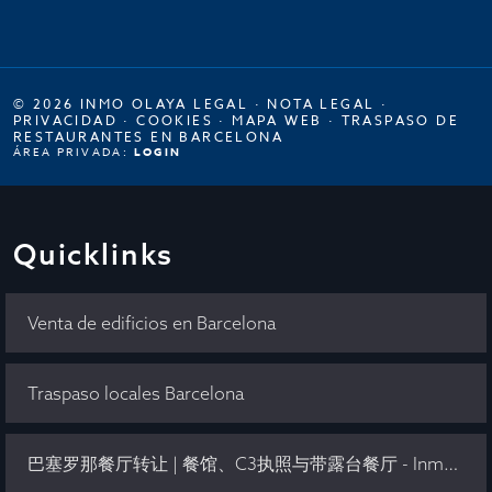
© 2026 INMO OLAYA LEGAL ·
NOTA LEGAL
·
PRIVACIDAD
·
COOKIES
·
MAPA WEB
·
TRASPASO DE
RESTAURANTES EN BARCELONA
ÁREA PRIVADA:
LOGIN
Quicklinks
Venta de edificios en Barcelona
Traspaso locales Barcelona
巴塞罗那餐厅转让 | 餐馆、C3执照与带露台餐厅 - Inmo Olaya