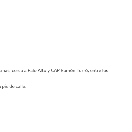
cinas, cerca a Palo Alto y CAP Ramón Turró, entre los
pie de calle.
ará la mayor selección de restaurantes y negocios de
os mejores negocios para su proyecto.