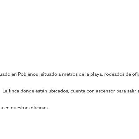
uado en Poblenou, situado a metros de la playa, rodeados de ofi
La finca donde están ubicados, cuenta con ascensor para salir a 
a en nuestras oficinas.
ngase en contacto con nosotros, o visite nuestro portal; encontr
mpañara en todo el proceso, ahorrando tiempo y seleccionando l