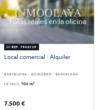
REF. 7940129
Local comercial · Alquiler
O
BARCELONA · GUINARDO · BARCELONA
B
2
704 m
METROS:
M
7.500 €
9