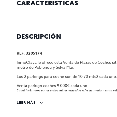
CARACTERÍSTICAS
DESCRIPCIÓN
REF: 3205174
InmoOlaya le ofrece esta Venta de Plazas de Coches sit
metro de Poblenou y Selva Mar.
Los 2 parkings para coche son de 10,70 mts2 cada uno. 
Venta parkign coches 9.000€ cada uno
Contáctenos para más información y/o agendar una cit
Gestiona InmoOlaya
LEER MÁS
InmoOlaya, agencia líder en traspasos de hotelería, pó
hostelería en traspaso de Barcelona. Un asesor le aco