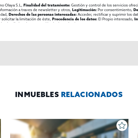
mo Olaya S.L,
Gestión y control de los servicios ofrec
Finalidad del tratamiento:
información a traves de newsletter y otros,
Por consentimiento,
Legitimación:
De
lidad,
Acceder, rectificar y suprimir los dat
Derechos de las personas interesadas:
olicitar la limitación de éste,
El Propio interesado,
Procedencia de los datos:
I
al y detallada sobre protección de datos
Aquí
.
INMUEBLES
RELACIONADOS