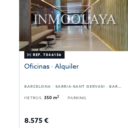
REF. 7046156
Oficinas · Alquiler
BARCELONA · SARRIA-SANT GERVASI · BARCELONA
2
350 m
METROS:
PARKING
8.575 €