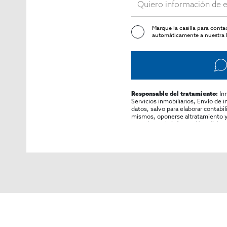
Marque la casilla para cont
automáticamente a nuestra l
In
Responsable del tratamiento:
Servicios inmobiliarios, Envío de 
datos, salvo para elaborar contabi
mismos, oponerse altratamiento y s
consultarse la información adicion