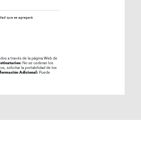
idad
que se agregará
idos a través de la página Web de
No se cederan los
stinatarios:
os, solicitar la portabilidad de los
Puede
nformación Adicional: