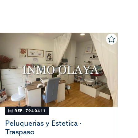
REF. 7940411
Peluquerias y Estetica ·
O
Traspaso
T