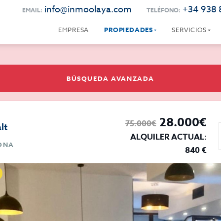
info@inmoolaya.com
+34 938 
EMAIL:
TELÉFONO:
EMPRESA
PROPIEDADES
SERVICIOS
BÚSQUEDA AVANZADA
28.000€
75.000€
lt
ALQUILER ACTUAL:
LONA
840 €