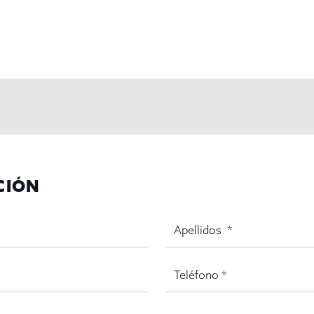
oncertar una visita. ¡Su próximo negocio lo espera en Vilassar 
CIÓN