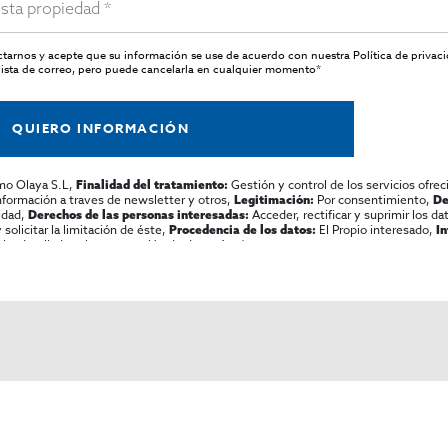
actarnos y acepte que su información se use de acuerdo con nuestra
Política de privac
ista de correo, pero puede cancelarla en cualquier momento*
QUIERO INFORMACIÓN
mo Olaya S.L,
Gestión y control de los servicios ofrec
Finalidad del tratamiento:
información a traves de newsletter y otros,
Por consentimiento,
Legitimación:
De
lidad,
Acceder, rectificar y suprimir los dat
Derechos de las personas interesadas:
olicitar la limitación de éste,
El Propio interesado,
Procedencia de los datos:
I
al y detallada sobre protección de datos
Aquí
.