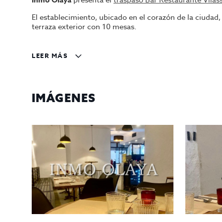
presenta el
traspaso Bar Restaurante Vilass
El establecimiento, ubicado en el corazón de la ciudad,
terraza exterior con 10 mesas.
Equipamiento
:
LEER MÁS
2 fuegos
2 freidoras
Plancha
IMÁGENES
Horno
Microondas
Congelador vertical
Lavavajillas
2 Botelleros
Exhibidora de mostrador
Nevera de vinos
Valor de traspaso: 28.000 €
Alquiler actual: 840 €