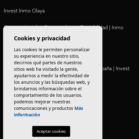
Invest Inmo Olaya
Comprar Locales Comerciales en Rentabilidad | Inmo
Olaya
Cookies y privacidad
Las cookies le permiten personalizar
Club
su experiencia en nuestro sitio,
decirnos qué partes de nuestros
Cartera Privada de Activos Hoteleros en España | Invest
sitios web ha visitado la gente,
ayudarnos a medir la efectividad de
Inmo Olaya
los anuncios y las búsquedas web, y
brindarnos información sobre el
Venta de edificios
comportamiento de los usuarios.
podemos mejorar nuestras
comunicaciones y productos
Más
Comprar restaurante en Barcelona
información
Negocios en rentabilidad en Barcelona
Aceptar cookies