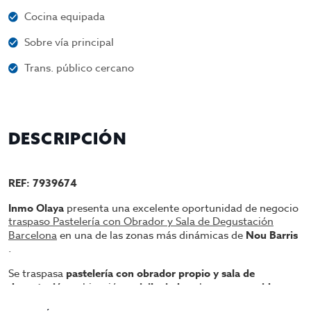
Cocina equipada
Sobre vía principal
Trans. público cercano
DESCRIPCIÓN
REF: 7939674
Inmo Olaya
presenta una excelente oportunidad de negocio
traspaso Pastelería con Obrador y Sala de Degustación
Barcelona
en una de las zonas más dinámicas de
Nou Barris
.
Se traspasa
pastelería con obrador propio y sala de
degustación
, ubicación
privilegiada
sobre una
avenida
principal
, a escasos metros de la estación de metro. Una