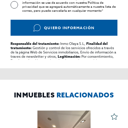
información se use de acuerdo con nuestra
Política de
privacidad
que se agregará automáticamente a nuestra lista de
correo, pero puede cancelarla en cualquier momento*
QUIERO INFORMACIÓN
Inmo Olaya S.L,
Responsable del tratamiento:
Finalidad del
Gestión y control de los servicios ofrecidos a través
tratamiento:
de la página Web de Servicios inmobiliarios, Envío de información a
traves de newsletter y otros,
Por consentimiento,
Legitimación:
No se cederan los datos, salvo para elaborar
Destinatarios:
contabilidad,
Acceder,
Derechos de las personas interesadas:
rectificar y suprimir los datos, solicitar la portabilidad de los
mismos, oponerse altratamiento y solicitar la limitación de éste,
El Propio interesado,
Procedencia de los datos:
Información
Puede consultarse la información adicional y detallada
Adicional:
sobre protección de datos
Aquí
.
INMUEBLES
RELACIONADOS