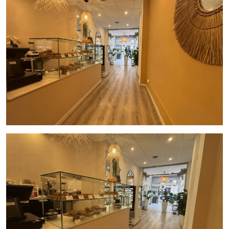
2 aseos
Condiciones del traspaso
Precio de traspaso:
105.000 € (negociables)
Alquiler mensual:
2.500 € + IBI + gastos de comunidad
Puntos destacados
Ubicación estratégica en plena avenida principal
Alta afluencia de clientela fija y de paso
Local totalmente
equipado, reformado y listo para
continuar la actividad.
Negocio consolidado con excelente proyección
Contacta con Inmo Olaya
para más información o para
concertar una visita.
Una gran oportunidad para emprender o ampliar tu negocio
de
pastelería con degustación
en Barcelona.