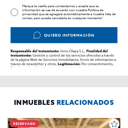
Marque la casilla para contactarnos y acepte que su
información se use de acuerdo con nuestra
Política de
privacidad
que se agregará automáticamente a nuestra lista de
correo, pero puede cancelarla en cualquier momento*
QUIERO INFORMACIÓN
Inmo Olaya S.L,
Responsable del tratamiento:
Finalidad del
Gestión y control de los servicios ofrecidos a través
tratamiento:
de la página Web de Servicios inmobiliarios, Envío de información a
traves de newsletter y otros,
Por consentimiento,
Legitimación:
No se cederan los datos, salvo para elaborar
Destinatarios:
contabilidad,
Acceder,
Derechos de las personas interesadas:
rectificar y suprimir los datos, solicitar la portabilidad de los
mismos, oponerse altratamiento y solicitar la limitación de éste,
El Propio interesado,
Procedencia de los datos:
Información
Puede consultarse la información adicional y detallada
Adicional:
sobre protección de datos
Aquí
.
INMUEBLES
RELACIONADOS
RESERVADO