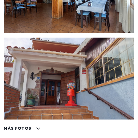
Alquiler: 900 € IVA incluido
Una excelente oportunidad para emprendedores o
profesionales del sector que busquen un negocio amplio, en
funcionamiento y con ingresos recurrentes desde el primer
día, con gran potencial de crecimiento progresivo.
Para más información o visitas, contactar con
Inmo Olaya
a
través de inmoolaya.com.
MÁS FOTOS