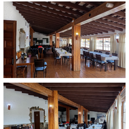
1 plaza de parking
1 entrada principal y 2 accesos secundarios
Cuenta además con
dos terrazas
:
Terraza exterior en fachada principal
Gran patio interior con segunda barra y barbacoa, ideal
para eventos, grupos y temporada alta
Aforo interior para 120 comensales
, lo que permite trabajar
grandes servicios y grupos con comodidad.
El negocio mantiene
contratos activos con diversas
empresas de autocares
, que realizan paradas diarias para
comidas, generando una facturación estable y una clientela
fija asegurada durante todo el año. Según los propietarios, el
volumen actual todavía tiene margen claro de crecimiento,
pudiéndose incluso duplicar con una gestión más intensiva.
Condiciones
Traspaso: 49.000 €