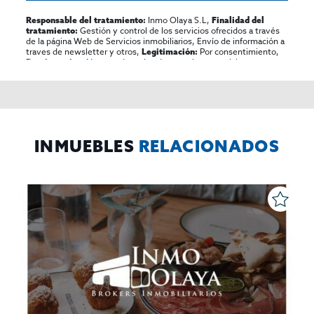
Inmo Olaya S.L,
Responsable del tratamiento:
Finalidad del
Gestión y control de los servicios ofrecidos a través
tratamiento:
de la página Web de Servicios inmobiliarios, Envío de información a
traves de newsletter y otros,
Por consentimiento,
Legitimación:
No se cederan los datos, salvo para elaborar
Destinatarios:
contabilidad,
Acceder,
Derechos de las personas interesadas:
rectificar y suprimir los datos, solicitar la portabilidad de los
mismos, oponerse altratamiento y solicitar la limitación de éste,
El Propio interesado,
Procedencia de los datos:
Información
Puede consultarse la información adicional y detallada
Adicional:
sobre protección de datos
Aquí
.
INMUEBLES
RELACIONADOS