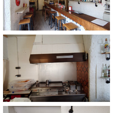
Alto tránsito peatonal diario
Comercio de proximidad de referencia
Restauración consolidada
Alta densidad residencial
Público familiar y cliente recurrente
Se trata de una ubicación estratégica con fuerte identidad
de barrio, donde la actividad comercial se mantiene activa
durante toda la semana, favoreciendo la estabilidad en la
facturación.
Transporte público cercano
Metro
Estación de El Clot
(L1 y L2)
Cercanías El Clot-Aragó
Diversas líneas de autobús urbano