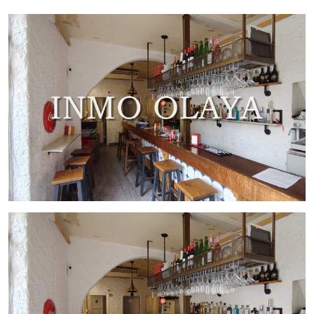
Superficie total: 45 m²
Licencia: C2
Aforo interior: 40 personas
Terraza: 5 mesas
Local en buenas condiciones
Negocio en pleno funcionamiento
Clientela fija consolidada
Contrato de alquiler: 10 años
Zona y entorno
Ubicado en uno de los ejes comerciales peatonales más
activos y consolidados del barrio del Clot – Camp de l’Arpa
del Clot.
La zona destaca por: