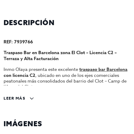
DESCRIPCIÓN
REF: 7939766
Traspaso Bar en Barcelona zona El Clot – Licencia C2 –
Terraza y Alta Facturación
Inmo Olaya presenta este excelente
traspaso bar Barcelona
con licencia C2
, ubicado en uno de los ejes comerciales
peatonales más consolidados del barrio del Clot – Camp de
l’Arpa del Clot.
Se trata de un establecimiento histórico con más de 50 años
LEER MÁS
de actividad ininterrumpida, reconocido en la zona y con
clientela fija consolidada. Una oportunidad real para
continuar un negocio con trayectoria y facturación
demostrable.
IMÁGENES
Características técnicas del local