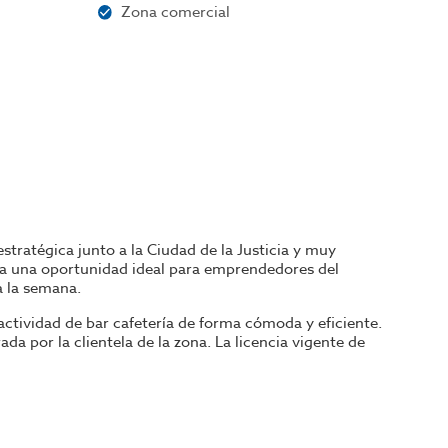
Zona comercial
estratégica junto a la
Ciudad de la Justicia
y muy
enta una oportunidad ideal para emprendedores del
a la semana.
actividad de bar cafetería de forma cómoda y eficiente.
a por la clientela de la zona. La licencia vigente de
iario, maquinaria y cocina preparada para un servicio
d del negocio y su consolidación en el barrio.