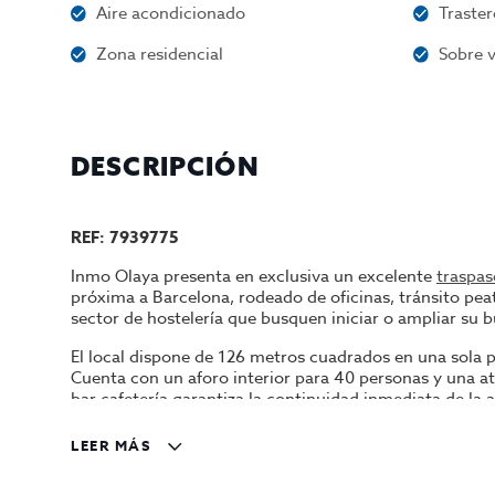
Aire acondicionado
Traster
Zona residencial
Sobre v
DESCRIPCIÓN
REF: 7939775
Inmo Olaya presenta en exclusiva un excelente
traspas
próxima a
Barcelona
, rodeado de oficinas, tránsito pe
sector de hostelería que busquen iniciar o ampliar su
El local dispone de 126 metros cuadrados en una sola pl
Cuenta con un aforo interior para 40 personas y una atr
bar cafetería garantiza la continuidad inmediata de la a
Se entrega completamente equipado con todo lo necesar
LEER MÁS
ágil. El establecimiento presenta una facturación demo