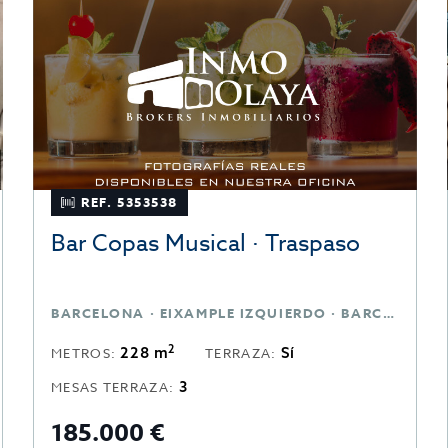
REF. 5353538
Bar Copas Musical · Traspaso
BARCELONA · EIXAMPLE IZQUIERDO · BARCELONA
2
228 m
Sí
METROS:
TERRAZA:
3
MESAS TERRAZA:
185.000 €