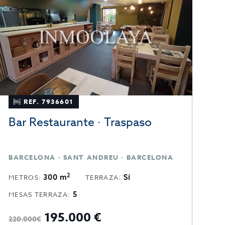
REF. 7936601
Bar Restaurante · Traspaso
O
BARCELONA · SANT ANDREU · BARCELONA
B
2
300 m
Sí
METROS:
TERRAZA:
M
5
MESAS TERRAZA:
195.000 €
1
220.000€