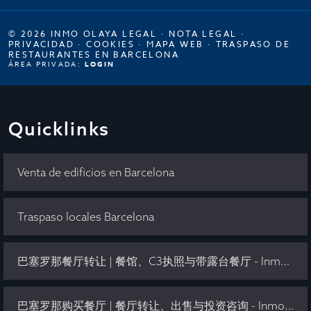
© 2026 INMO OLAYA LEGAL ·
NOTA LEGAL
·
PRIVACIDAD
·
COOKIES
·
MAPA WEB
·
TRASPASO DE
RESTAURANTES EN BARCELONA
ÁREA PRIVADA:
LOGIN
Quicklinks
Venta de edificios en Barcelona
Traspaso locales Barcelona
巴塞罗那餐厅转让 | 餐馆、C3执照与带露台餐厅 - Inmo Olaya
巴塞罗那购买餐厅 | 餐厅转让、出售与投资咨询 - Inmo Olaya