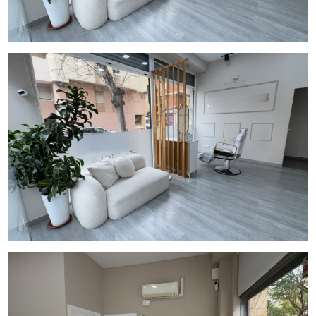
Ubicado en el distrito de
Sants-Montjuïc
, en una zona
caracterizada por:
Alta densidad residencial
Comercio de barrio consolidado
Tránsito constante de vecinos
Cercanía al eje comercial de Carrer de Sants
Actividad comercial durante toda la semana
Se trata de un entorno con fuerte identidad de barrio y
consumo local estable, lo que favorece negocios de servicios
personales como peluquería y estética.
Transporte público cercano
Metro
Estación de Badal
Varias líneas de autobús urbano
Buena conexión con el resto de Barcelona