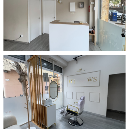
Potencial comercial
El negocio cuenta con clientela fidelizada y una estructura
pensada para gestión eficiente por parte de un profesional
del sector. Su tamaño compacto y gastos controlados
permiten mantener una actividad rentable en una zona con
demanda constante de servicios de belleza y cuidado
personal.
Condiciones económicas
Precio de traspaso:
36.000 €
Alquiler mensual:
950 €