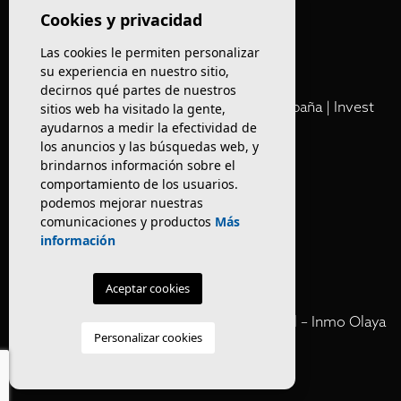
Olaya
Cookies y privacidad
Las cookies le permiten personalizar
Club
su experiencia en nuestro sitio,
decirnos qué partes de nuestros
Cartera Privada de Activos Hoteleros en España | Invest
sitios web ha visitado la gente,
ayudarnos a medir la efectividad de
Inmo Olaya
los anuncios y las búsquedas web, y
brindarnos información sobre el
Venta de edificios
comportamiento de los usuarios.
podemos mejorar nuestras
comunicaciones y productos
Más
Comprar restaurante en Barcelona
información
Negocios en rentabilidad en Barcelona
Aceptar cookies
Vender Hotel en España | Venta Confidencial – Inmo Olaya
Personalizar cookies
venta hoteles off market