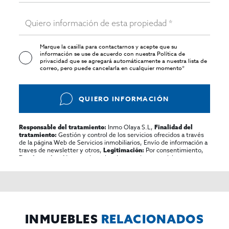
Marque la casilla para contactarnos y acepte que su
información se use de acuerdo con nuestra
Política de
privacidad
que se agregará automáticamente a nuestra lista de
correo, pero puede cancelarla en cualquier momento*
QUIERO INFORMACIÓN
Inmo Olaya S.L,
Responsable del tratamiento:
Finalidad del
Gestión y control de los servicios ofrecidos a través
tratamiento:
de la página Web de Servicios inmobiliarios, Envío de información a
traves de newsletter y otros,
Por consentimiento,
Legitimación:
No se cederan los datos, salvo para elaborar
Destinatarios:
contabilidad,
Acceder,
Derechos de las personas interesadas:
rectificar y suprimir los datos, solicitar la portabilidad de los
mismos, oponerse altratamiento y solicitar la limitación de éste,
El Propio interesado,
Procedencia de los datos:
Información
Puede consultarse la información adicional y detallada
Adicional:
sobre protección de datos
Aquí
.
INMUEBLES
RELACIONADOS