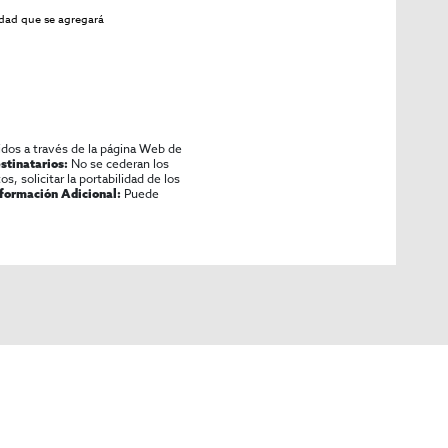
idad
que se agregará
idos a través de la página Web de
No se cederan los
stinatarios:
os, solicitar la portabilidad de los
Puede
nformación Adicional: