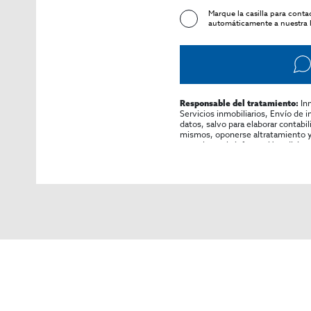
Marque la casilla para cont
automáticamente a nuestra l
In
Responsable del tratamiento:
Servicios inmobiliarios, Envío de 
datos, salvo para elaborar contabi
mismos, oponerse altratamiento y s
consultarse la información adicion