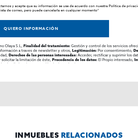
actarnos y acepte que su información se use de acuerdo con nuestra
Política de privac
ista de correo, pero puede cancelarla en cualquier momento*
QUIERO INFORMACIÓN
mo Olaya S.L,
Gestión y control de los servicios ofrec
Finalidad del tratamiento:
información a traves de newsletter y otros,
Por consentimiento,
Legitimación:
De
lidad,
Acceder, rectificar y suprimir los dat
Derechos de las personas interesadas:
olicitar la limitación de éste,
El Propio interesado,
Procedencia de los datos:
I
al y detallada sobre protección de datos
Aquí
.
INMUEBLES
RELACIONADOS