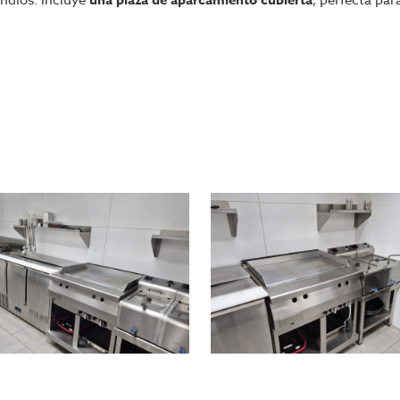
endios. Incluye
, perfecta par
na mural, cocina china Wok a gas, plancha Fry-Top, horno mi
rios frigoríficos, sistema de extracción completo, fregader
mizada para producción y almacenamiento.
nes desde el primer día.
ara proveedores y plataformas de delivery.
ería y delivery que busquen
una cocina lista para operar sin inver