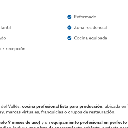
Reformado
fantil
Zona residencial
ado
Cocina equipada
a / recepción
del Vallès
, cocina profesional lista para producción
, ubicada en
very, marcas virtuales, franquicias o grupos de restauración.
olo 9 meses de uso)
y un
equipamiento profesional en perfecto
una plaza de aparcamiento cubierta