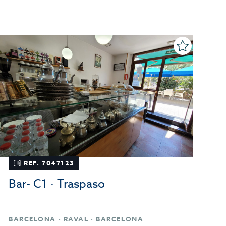
REF. 7047123
Bar- C1 · Traspaso
B
BARCELONA · RAVAL · BARCELONA