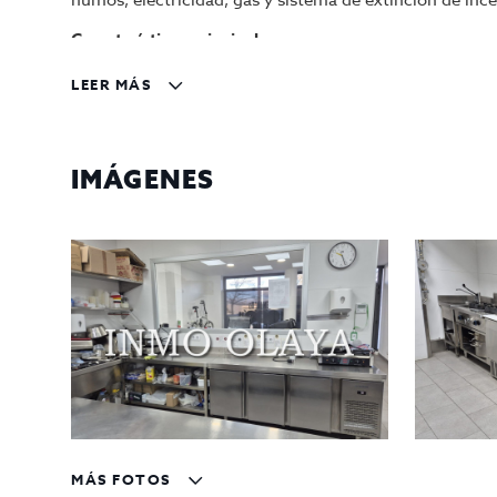
humos, electricidad, gas y sistema de extinción de inc
Características principales
Cocina industrial totalmente equipada
: campa
LEER MÁS
temperatura, envasadora al vacío, mesas y arma
Reforma integral reciente
y distribución opti
Disponibilidad inmediata
para iniciar operacio
IMÁGENES
Zona logística estratégica
, con fácil acceso p
Condiciones económicas
Traspaso:
90.000 €
Alquiler mensual:
800 €
Una oportunidad única para profesionales de la hostel
equipamiento de primer nivel.
MÁS FOTOS