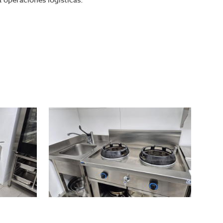
a operaciones logísticas.
xto, freidoras eléctricas dobles, abatidor de
os y mobiliario profesional en acero inoxidable.
sión adicional
, en una ubicación estratégica y con