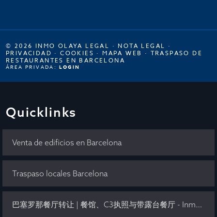
© 2026 INMO OLAYA LEGAL ·
NOTA LEGAL
·
PRIVACIDAD
·
COOKIES
·
MAPA WEB
·
TRASPASO DE
RESTAURANTES EN BARCELONA
ÁREA PRIVADA:
LOGIN
Quicklinks
Venta de edificios en Barcelona
Traspaso locales Barcelona
巴塞罗那餐厅转让 | 餐馆、C3执照与带露台餐厅 - Inmo Olaya