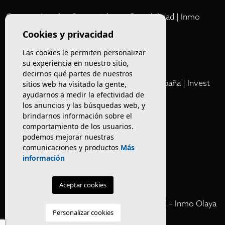
Comprar Locales Comerciales en Rentabilidad | Inmo
Olaya
Cookies y privacidad
Las cookies le permiten personalizar
Club
su experiencia en nuestro sitio,
decirnos qué partes de nuestros
Cartera Privada de Activos Hoteleros en España | Invest
sitios web ha visitado la gente,
ayudarnos a medir la efectividad de
Inmo Olaya
los anuncios y las búsquedas web, y
brindarnos información sobre el
Venta de edificios
comportamiento de los usuarios.
podemos mejorar nuestras
comunicaciones y productos
Más
Comprar restaurante en Barcelona
información
Negocios en rentabilidad en Barcelona
Aceptar cookies
Vender Hotel en España | Venta Confidencial – Inmo Olaya
Personalizar cookies