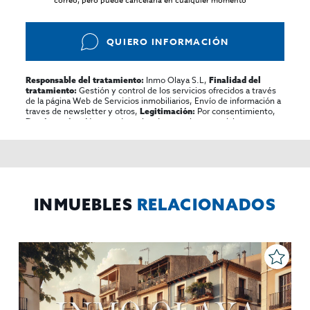
correo, pero puede cancelarla en cualquier momento*
QUIERO INFORMACIÓN
Inmo Olaya S.L,
Responsable del tratamiento:
Finalidad del
Gestión y control de los servicios ofrecidos a través
tratamiento:
de la página Web de Servicios inmobiliarios, Envío de información a
traves de newsletter y otros,
Por consentimiento,
Legitimación:
No se cederan los datos, salvo para elaborar
Destinatarios:
contabilidad,
Acceder,
Derechos de las personas interesadas:
rectificar y suprimir los datos, solicitar la portabilidad de los
mismos, oponerse altratamiento y solicitar la limitación de éste,
El Propio interesado,
Procedencia de los datos:
Información
Puede consultarse la información adicional y detallada
Adicional:
sobre protección de datos
Aquí
.
INMUEBLES
RELACIONADOS