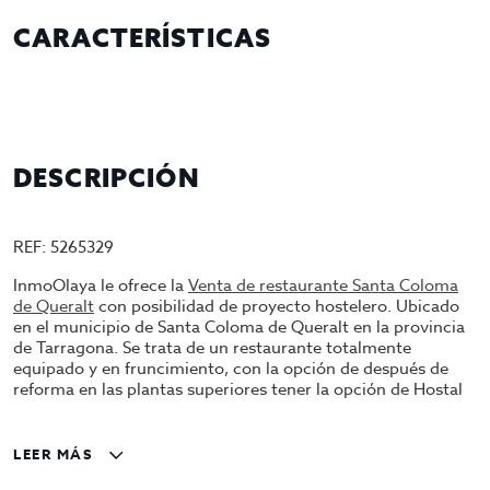
CARACTERÍSTICAS
DESCRIPCIÓN
REF: 5265329
InmoOlaya le ofrece la
Venta de restaurante Santa Coloma
de Queralt
con posibilidad de proyecto hostelero. Ubicado
en el municipio de Santa Coloma de Queralt en la provincia
de Tarragona. Se trata de un restaurante totalmente
equipado y en fruncimiento, con la opción de después de
reforma en las plantas superiores tener la opción de Hostal
con ascensor.
El establecimiento da a dos calles y esta ubicado en el
LEER MÁS
centro del municipio. Es ideal para inversión o particular que