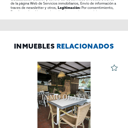
de la página Web de Servicios inmobiliarios, Envío de información a
traves de newsletter y otros,
Por consentimiento,
Legitimación:
No se cederan los datos, salvo para elaborar
Destinatarios:
contabilidad,
Acceder,
Derechos de las personas interesadas:
rectificar y suprimir los datos, solicitar la portabilidad de los
mismos, oponerse altratamiento y solicitar la limitación de éste,
El Propio interesado,
Procedencia de los datos:
Información
Puede consultarse la información adicional y detallada
Adicional:
sobre protección de datos
Aquí
.
INMUEBLES
RELACIONADOS