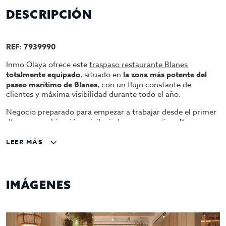
DESCRIPCIÓN
REF: 7939990
Inmo Olaya ofrece este
traspaso restaurante Blanes
totalmente equipado
, situado en
la zona más potente del
paseo marítimo de Blanes
, con un flujo constante de
clientes y máxima visibilidad durante todo el año.
Negocio preparado para empezar a trabajar desde el primer
día, en una ubicación privilegiada que garantiza
alta
capacidad de facturación
y gran proyección.
LEER MÁS
✅
Equipamiento completo profesional:
• Campana extractora de 8 filtros
• Cámaras frigoríficas
• Congeladores
IMÁGENES
• Zona de aguas perfectamente equipada
✅
Listo para entrar a trabajar
✅ Ubicación premium en primera línea de mar