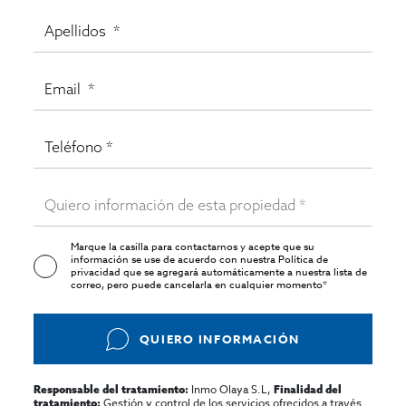
Marque la casilla para contactarnos y acepte que su
información se use de acuerdo con nuestra
Política de
privacidad
que se agregará automáticamente a nuestra lista de
correo, pero puede cancelarla en cualquier momento*
QUIERO INFORMACIÓN
Inmo Olaya S.L,
Responsable del tratamiento:
Finalidad del
Gestión y control de los servicios ofrecidos a través
tratamiento: