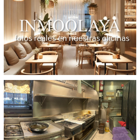
✅ Alto potencial de ingresos
Traspaso en 165.000€ y alquiler en 1.900€
Una oportunidad única
para profesionales del sector o
inversores que buscan un restaurante operativo en una de
las mejores ubicaciones de Blanes.
Contáctanos para más información o concertar una visita.