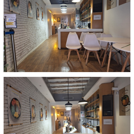
degustación y franquicias sin salida de humos.
Su excelente ubicación y gran visibilidad convierten este
local en una oportunidad única para emprendedores e
inversores que buscan un negocio con alto potencial de
facturación en una de las zonas más demandadas de
Barcelona.
Traspaso: 70.000€
Alquiler: 7.000€ + IVA
Contrato de alquiler: 10 años
Excelente relación calidad-precio para la zona y
características del local.
No deje escapar esta gran oportunidad de negocio.
Contáctenos para más información o para concertar una
visita.
Gestiona Inmo Olaya.