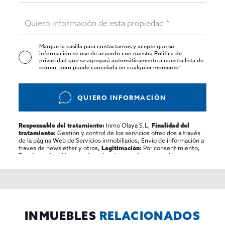
Marque la casilla para contactarnos y acepte que su
información se use de acuerdo con nuestra
Política de
privacidad
que se agregará automáticamente a nuestra lista de
correo, pero puede cancelarla en cualquier momento*
QUIERO INFORMACIÓN
Inmo Olaya S.L,
Responsable del tratamiento:
Finalidad del
Gestión y control de los servicios ofrecidos a través
tratamiento:
de la página Web de Servicios inmobiliarios, Envío de información a
traves de newsletter y otros,
Por consentimiento,
Legitimación:
No se cederan los datos, salvo para elaborar
Destinatarios:
contabilidad,
Acceder,
Derechos de las personas interesadas:
rectificar y suprimir los datos, solicitar la portabilidad de los
mismos, oponerse altratamiento y solicitar la limitación de éste,
El Propio interesado,
Procedencia de los datos:
Información
Puede consultarse la información adicional y detallada
Adicional:
sobre protección de datos
Aquí
.
INMUEBLES
RELACIONADOS