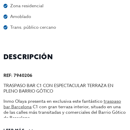
Zona residencial
Amoblado
Trans. público cercano
DESCRIPCIÓN
REF: 7940206
TRASPASO BAR C1 CON ESPECTACULAR TERRAZA EN
PLENO BARRIO GÓTICO
Inmo Olaya presenta en exclusiva este fantástico
traspaso
bar Barcelona
C1 con gran terraza interior, situado en una
de las calles más transitadas y comerciales del Barrio Gótico
de Barcelona.
Ubicación premium con paso constante de miles de