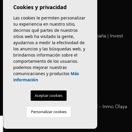
Olaya
Cookies y privacidad
Las cookies le permiten personalizar
Club
su experiencia en nuestro sitio,
decirnos qué partes de nuestros
Cartera Privada de Activos Hoteleros en España | Invest
sitios web ha visitado la gente,
Inmo Olaya
ayudarnos a medir la efectividad de
los anuncios y las búsquedas web, y
brindarnos información sobre el
Venta de edificios
comportamiento de los usuarios.
podemos mejorar nuestras
comunicaciones y productos
Más
Comprar restaurante en Barcelona
información
Negocios en rentabilidad en Barcelona
Aceptar cookies
Vender Hotel en España | Venta Confidencial – Inmo Olaya
Personalizar cookies
venta hoteles off market