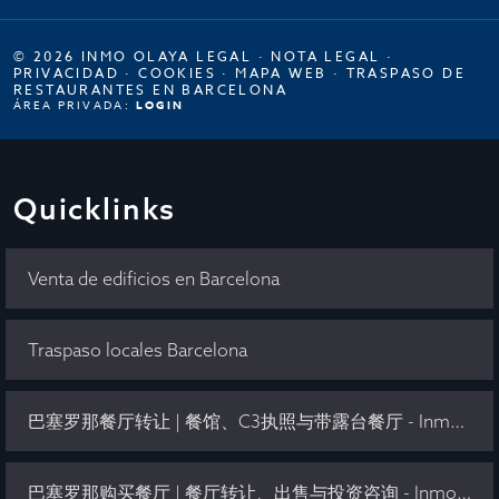
© 2026 INMO OLAYA LEGAL ·
NOTA LEGAL
·
PRIVACIDAD
·
COOKIES
·
MAPA WEB
·
TRASPASO DE
RESTAURANTES EN BARCELONA
ÁREA PRIVADA:
LOGIN
Quicklinks
Venta de edificios en Barcelona
Traspaso locales Barcelona
巴塞罗那餐厅转让 | 餐馆、C3执照与带露台餐厅 - Inmo Olaya
巴塞罗那购买餐厅 | 餐厅转让、出售与投资咨询 - Inmo Olaya