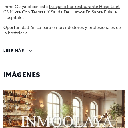
Inmo Olaya ofece este
traspaso bar restaurante Hospitalet
C3 Mixta Con Terraza Y Salida De Humos En Santa Eulalia –
Hospitalet
Oportunidad única para emprendedores y profesionales de
la hostelería.
Se traspasa espectacular bar restaurante con licencia C3
Mixta, totalmente equipado y en pleno funcionamiento,
LEER MÁS
ubicado en una de las calles más transitadas de Santa Eulalia
(Hospitalet de Llobregat), rodeado de comercios, escuelas y
gran movimiento diario de clientes.
IMÁGENES
Excelente ubicación y comunicación con transporte público.
LOCAL LISTO PARA ENTRAR A TRABAJAR DESDE EL PRIMER
DÍA
130 m² interiores
Aforo para 59 personas
Terraza exterior con 3 mesas y 12 sillas