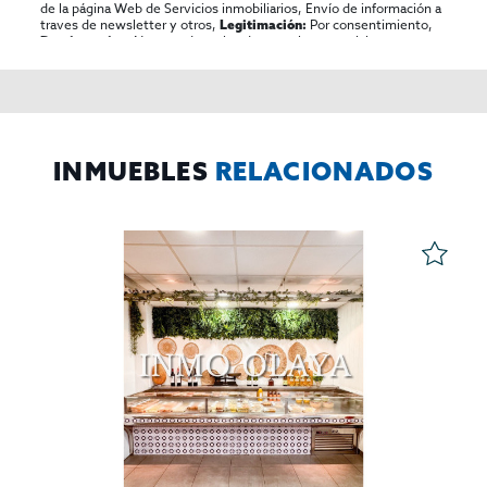
de la página Web de Servicios inmobiliarios, Envío de información a
traves de newsletter y otros,
Por consentimiento,
Legitimación:
No se cederan los datos, salvo para elaborar
Destinatarios:
contabilidad,
Acceder,
Derechos de las personas interesadas:
rectificar y suprimir los datos, solicitar la portabilidad de los
mismos, oponerse altratamiento y solicitar la limitación de éste,
El Propio interesado,
Procedencia de los datos:
Información
Puede consultarse la información adicional y detallada
Adicional:
sobre protección de datos
Aquí
.
INMUEBLES
RELACIONADOS