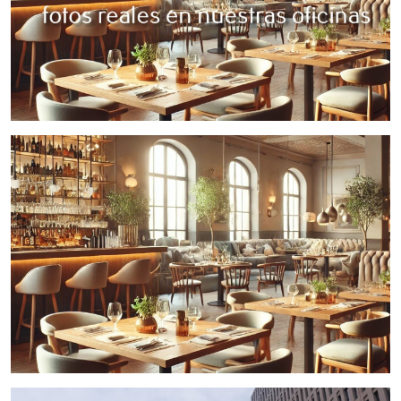
2 barras completamente equipadas:
• Barra principal de 7 metros en forma de L
• Segunda barra semicircular ideal para coctelería
Cocina totalmente equipada con pasaplatos
Cuarto frío
Almacén
2 aseos (uno adaptado)
Patio interior
Salida de humos
Negocio consolidado con clientela fija y excelente
reputación online.
Amplio horario autorizado: De 6:00h a 2:30h Viernes y
sábados hasta las 3:00h
Ideal para: • Restaurante • Bar de tapas • Cocktails & drinks