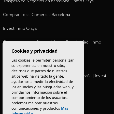
Traspaso de Negocios en Barcelona | Inmo Olaya
Comprar Local Comercial Barcelona
Invest Inmo Olaya
Comprar Locales Comerciales en Rentabilidad | Inmo
Olaya
Cookies y privacidad
Las cookies le permiten personalizar
Club
su experiencia en nuestro sitio,
decirnos qué partes de nuestros
Cartera Privada de Activos Hoteleros en España | Invest
sitios web ha visitado la gente,
Inmo Olaya
ayudarnos a medir la efectividad de
los anuncios y las búsquedas web, y
brindarnos información sobre el
Venta de edificios
comportamiento de los usuarios.
podemos mejorar nuestras
comunicaciones y productos
Más
Comprar restaurante en Barcelona
información