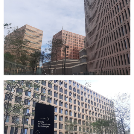
• Franquicias • Brunch / cafetería • Conceptos
gastronómicos modernos
Libre de máquinas recreativas
Traspaso: 95.000€
Alquiler: 1.400€ + IVA
Contrato de alquiler de 10 años
Se entrega totalmente equipado y preparado para continuar
la actividad sin necesidad de inversión adicional.
Contáctanos para más información o agendar una visita.
Gestiona Inmo Olaya