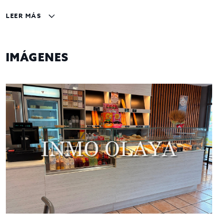
Superficie
: 80 m² distribuidos estratégicamente
para maximizar su funcionalidad.
LEER MÁS
Aforo
: 24 comensales.
Ubicación estratégica
: Una ubicación que garantiza
flujo constante de clientes tanto locales como
IMÁGENES
turistas. El local está ubicado a escasos metros de
un colegio y de la zona comercial que garantiza el
paso de peatones.
Buena oportunidad de mercado
: el local es una
buena oportunidad de mercado para hacer realidad
tu proyecto en el mundo de la hostelería.
Dispone de terraza exterior
: actualmente dispone
de una terraza de 6 mesas.
Excelente visibilidad
: Una ubicación que garantiza
un excelente visibilidad, es una avenida ancha y con
buena fachada.
Salida de humos
:
Permite ampliar la oferta
gastronómica al posibilitar el uso de planchas,
hornos, freidoras u otros equipos de cocina en