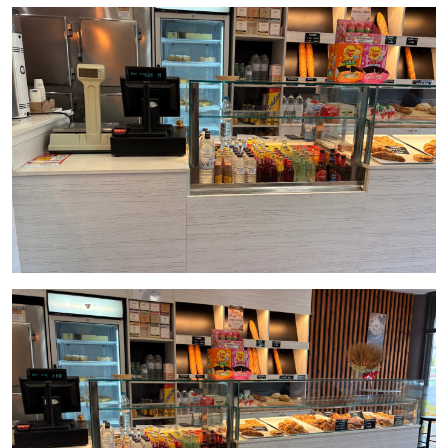
caliente.
Evita problemas vecinales, al dirigir los
gases a la cubierta (y no a la fachada), se evitan
quejas por olores, humos o ruidos por parte de
vecinos colindantes.
Cámara frigorífica
: Dispone de una cámara
frigorífica de buenas dimensiones para una mejor
conservación de los productos alimentarios.
Totalmente equipado
: listo para operar y con clientela
recurrente para poder facturar desde el primer día.
Condiciones del traspaso
:
Traspaso
: 81.000 euros
Alquiler mensual
: 1.070 € más IVA.
Duración del contrato de alquiler
: 10 años.
Una excelente oportunidad para continuar con
una
actividad rentable en Viladecans,
en un
local atractivo y
totalmente listo para operar
. Gestionado por
Inmo Olaya
,
agencia líder en
traspasos de hostelería en Barcelona
.