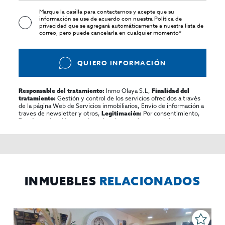
Marque la casilla para contactarnos y acepte que su
información se use de acuerdo con nuestra
Política de
privacidad
que se agregará automáticamente a nuestra lista de
correo, pero puede cancelarla en cualquier momento*
QUIERO INFORMACIÓN
Inmo Olaya S.L,
Responsable del tratamiento:
Finalidad del
Gestión y control de los servicios ofrecidos a través
tratamiento:
de la página Web de Servicios inmobiliarios, Envío de información a
traves de newsletter y otros,
Por consentimiento,
Legitimación:
No se cederan los datos, salvo para elaborar
Destinatarios:
contabilidad,
Acceder,
Derechos de las personas interesadas:
rectificar y suprimir los datos, solicitar la portabilidad de los
mismos, oponerse altratamiento y solicitar la limitación de éste,
El Propio interesado,
Procedencia de los datos:
Información
Puede consultarse la información adicional y detallada
Adicional:
sobre protección de datos
Aquí
.
INMUEBLES
RELACIONADOS