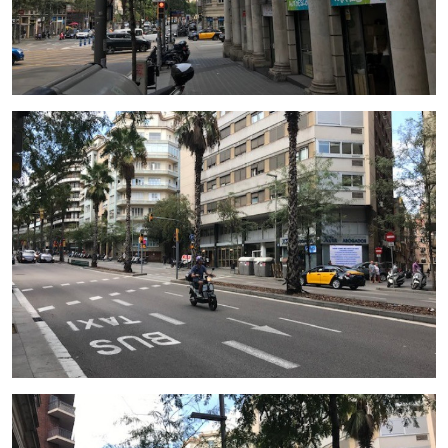
Precio:
90.000 €
Alquiler actual:
4000+IVA
Este centro es ideal para profesionales médicos, clínicas
privadas, proyectos de salud integral o centros de
especialidades que buscan establecerse en una de las
zonas
más visitadas y consolidadas de Barcelona
.
¿Desea más información o agendar una visita?
Contáctenos
hoy mismo. Nuestro equipo le asesorará en todo el proceso
y le acompañará para asegurar una inversión segura y
adaptada a sus necesidades.