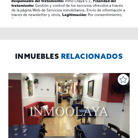
Inmo Olaya S.L,
Responsable del tratamiento:
Finalidad del
Gestión y control de los servicios ofrecidos a través
tratamiento:
de la página Web de Servicios inmobiliarios, Envío de información a
traves de newsletter y otros,
Por consentimiento,
Legitimación:
No se cederan los datos, salvo para elaborar
Destinatarios:
contabilidad,
Acceder,
Derechos de las personas interesadas:
rectificar y suprimir los datos, solicitar la portabilidad de los
mismos, oponerse altratamiento y solicitar la limitación de éste,
El Propio interesado,
Procedencia de los datos:
Información
Puede consultarse la información adicional y detallada
Adicional:
sobre protección de datos
Aquí
.
INMUEBLES
RELACIONADOS