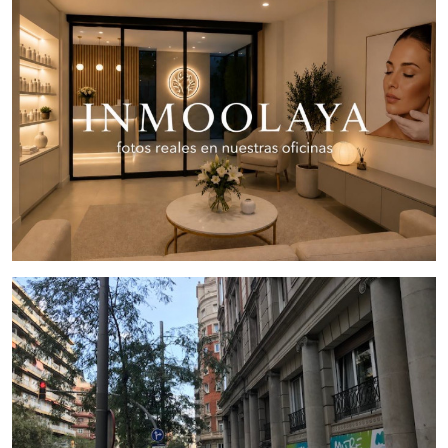
Entrada totalmente acristalada
Distribución inteligente
en boxes de atención
médica
Recepción en la entrada
Sala para poder instalar Quirófano Ambulatorio
Dispone de toda la maquinaria necesaria para
seguir con el negocio de inmediato
1 sala polivalente
, ideal para reuniones, formación o
usos múltiple
1 zona office
Totalmente reformado y equipado
Amplio espacio de atención a pacientes
Ubicación privilegiada
Licencia actual:
Medicina Estética
Condiciones de Traspaso: