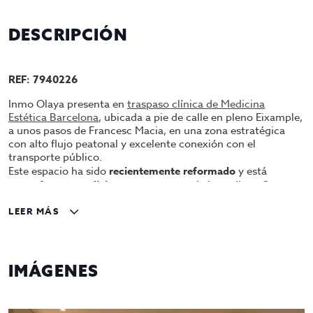
DESCRIPCIÓN
REF: 7940226
Inmo Olaya presenta en
traspaso clínica de Medicina
Estética Barcelona
, ubicada a pie de calle en pleno Eixample,
a unos pasos de Francesc Macia, en una zona estratégica
con alto flujo peatonal y excelente conexión con el
transporte público.
Este espacio ha sido
recientemente reformado
y está
en
perfectas condiciones
para operar de inmediato. Se
entrega completamente equipado con todo lo necesario
para el funcionamiento de un centro médico moderno y
LEER MÁS
profesional.
Características destacadas:
IMÁGENES
En Traspaso
Superficie total:
262 m²
Distribución:
2 plantas