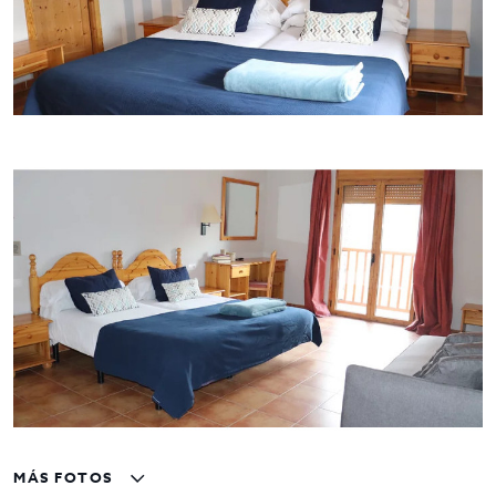
Agencia líder en traspasos de hostelería. Póngase en
contacto con nosotros o visite nuestro portal, encontrará la
mayor selección de restaurantes y negocios de hostelería en
traspaso de Barcelona. Un asesor le acompañará en todo el
proceso, ahorrando tiempo y seleccionando negocios para
su proyecto.
MÁS FOTOS