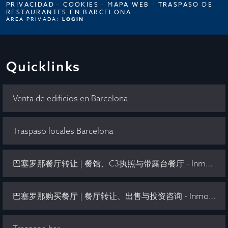
PRIVACIDAD
·
COOKIES
·
MAPA WEB
·
TRASPASO DE
RESTAURANTES EN BARCELONA
ÁREA PRIVADA:
LOGIN
Quicklinks
Venta de edificios en Barcelona
Traspaso locales Barcelona
巴塞罗那餐厅转让 | 餐馆、C3执照与带露台餐厅 - Inmo Olaya
巴塞罗那购买餐厅 | 餐厅转让、出售与投资咨询 - Inmo Olaya