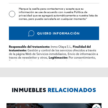
Marque la casilla para contactarnos y acepte que su
información se use de acuerdo con nuestra
Política de
privacidad
que se agregará automáticamente a nuestra lista de
correo, pero puede cancelarla en cualquier momento*
QUIERO INFORMACIÓN
Inmo Olaya S.L,
Responsable del tratamiento:
Finalidad del
Gestión y control de los servicios ofrecidos a través
tratamiento:
de la página Web de Servicios inmobiliarios, Envío de información a
traves de newsletter y otros,
Por consentimiento,
Legitimación:
No se cederan los datos, salvo para elaborar
Destinatarios:
contabilidad,
Acceder,
Derechos de las personas interesadas:
rectificar y suprimir los datos, solicitar la portabilidad de los
mismos, oponerse altratamiento y solicitar la limitación de éste,
El Propio interesado,
Procedencia de los datos:
Información
Puede consultarse la información adicional y detallada
Adicional:
sobre protección de datos
Aquí
.
INMUEBLES
RELACIONADOS