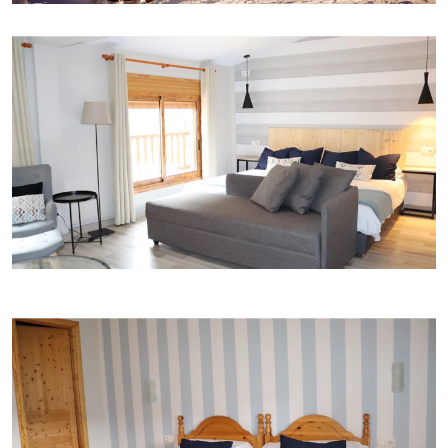
personal.
- Recepción 24h. Equipada con ordenador de gestión de
tarjeta-llave, y 2 ordenadores con programa de registro de
entrada y salida de los huéspedes.
- 2 Despachos equipados.
- Cocina, antecocina, y dos almacenes, equipados
completamente.
- Lavandería completa.
- Dependencias de almacenaje, calderas y zonas de personal.
- Salida de emergencias y puertas contra incendios,
actualizadas a la legislación actual.
- Parking exterior del hotel.
- Caseta de madera, auxiliar que se utiliza como oficina de
actividades de montaña, almacenaje.
- Parque infantil
- Jardín
Facturación de 600.000 anuales abriendo 9 meses al año.
Precio de venta 3.500.000 €
No dude en pedir una cita en nuestras oficinas para tener
mas información
Gestiona InmoOlaya