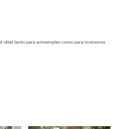
ad ideal tanto para autoempleo como para inversores
bar de tapas frías y bocadillos. Cuenta con toda la