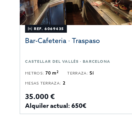
REF. 7021637
so
Local comercial · Traspaso
ELONA · SARRIA-SANT GERVASI · BARCELONA
BARCELONA · SANTS · BARCELONA
2
29 m
METROS:
43.000 €
Alquiler actual 650