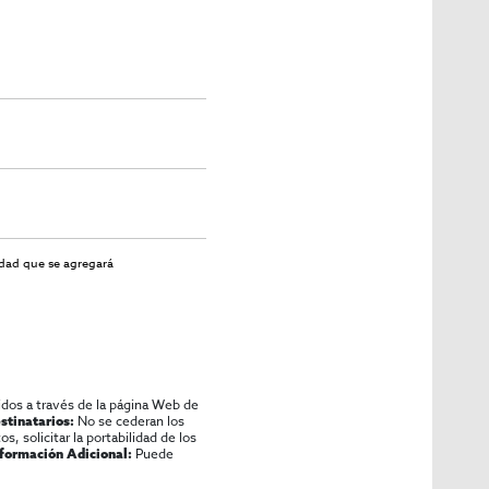
idad
que se agregará
idos a través de la página Web de
No se cederan los
stinatarios:
os, solicitar la portabilidad de los
Puede
nformación Adicional: