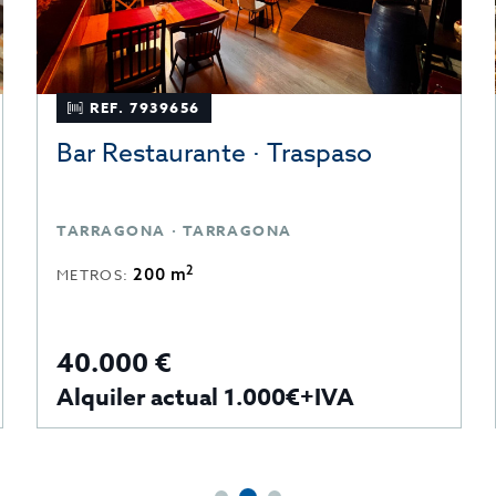
REF. 6626967
Restaurante · Traspaso
TERRASSA · BARCELONA
2
300 m
METROS:
45.000 €
50.000€
Alquiler actual 1.200€ + IVA