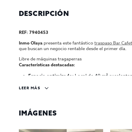
DESCRIPCIÓN
REF: 7940453
Inmo Olaya
presenta este fantástico
traspaso Bar Cafet
que buscan un negocio rentable desde el primer día.
Libre de máquinas tragaperras
Características destacadas:
Espacio optimizado:
Local de 40 m² excelenteme
Aforo interior:
Capacidad legal y cómoda para
LEER MÁS
Espectacular terraza:
6 mesas exteriores en una
Ubicación prime:
Situado en una plaza ,al lado
Alta rentabilidad:
Negocio en pleno funcionami
IMÁGENES
El local opera actualmente sin salida de humos, ideal pa
maquinaria, mobiliario y licencias en regla para conti