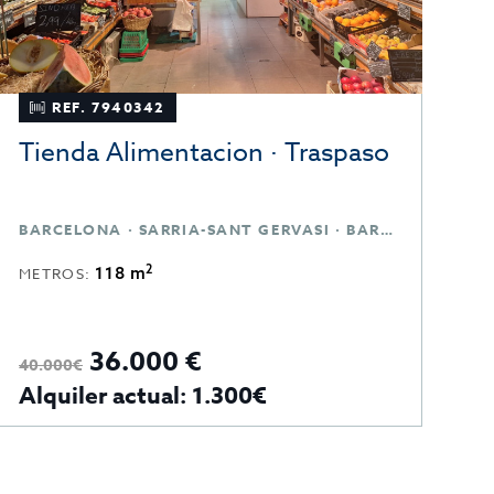
REF. 7936515
Peluquerias y Estetica ·
B
Traspaso
BARCELONA · GUINARDO · BARCELONA
T
2
100 m
METROS:
M
36.000 €
3
Alquiler actual: 1.000€
A