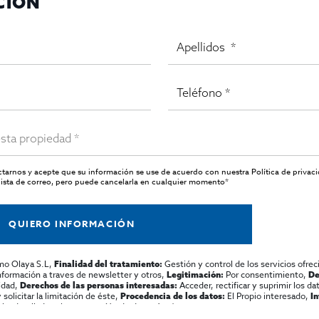
CIÓN
actarnos y acepte que su información se use de acuerdo con nuestra
Política de privac
ista de correo, pero puede cancelarla en cualquier momento*
QUIERO INFORMACIÓN
mo Olaya S.L,
Gestión y control de los servicios ofrec
Finalidad del tratamiento:
información a traves de newsletter y otros,
Por consentimiento,
Legitimación:
De
lidad,
Acceder, rectificar y suprimir los dat
Derechos de las personas interesadas:
olicitar la limitación de éste,
El Propio interesado,
Procedencia de los datos:
I
al y detallada sobre protección de datos
Aquí
.