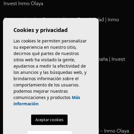
Invest Inmo Olaya
Comprar Locales Comerciales en Rentabilidad | Inmo
Olaya
Cookies y privacidad
Las cookies le permiten personalizar
Club
su experiencia en nuestro sitio,
decirnos qué partes de nuestros
Cartera Privada de Activos Hoteleros en España | Invest
sitios web ha visitado la gente,
ayudarnos a medir la efectividad de
Inmo Olaya
los anuncios y las búsquedas web, y
brindarnos información sobre el
Venta de edificios
comportamiento de los usuarios.
podemos mejorar nuestras
comunicaciones y productos
Más
Comprar restaurante en Barcelona
información
Negocios en rentabilidad en Barcelona
Aceptar cookies
Vender Hotel en España | Venta Confidencial – Inmo Olaya