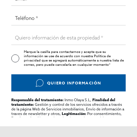
Marque la casilla para contactarnos y acepte que su
información se use de acuerdo con nuestra
Política de
privacidad
que se agregará automáticamente a nuestra lista de
correo, pero puede cancelarla en cualquier momento*
QUIERO INFORMACIÓN
Inmo Olaya S.L,
Responsable del tratamiento:
Finalidad del
Gestión y control de los servicios ofrecidos a través
tratamiento:
de la página Web de Servicios inmobiliarios, Envío de información a
traves de newsletter y otros,
Por consentimiento,
Legitimación:
No se cederan los datos, salvo para elaborar
Destinatarios:
contabilidad,
Acceder,
Derechos de las personas interesadas:
rectificar y suprimir los datos, solicitar la portabilidad de los
mismos, oponerse altratamiento y solicitar la limitación de éste,
El Propio interesado,
Procedencia de los datos:
Información