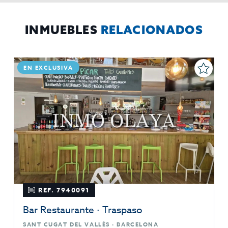
Puede consultarse la información adicional y detallada
Adicional:
sobre protección de datos
Aquí
.
INMUEBLES
RELACIONADOS
EN EXCLUSIVA
REF. 7940091
Bar Restaurante · Traspaso
SANT CUGAT DEL VALLÈS · BARCELONA