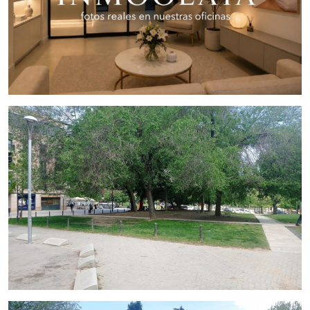
Una oportunidad ideal para médicos estéticos, clínicas o
inversores que deseen adquirir un negocio consolidado, con
una estructura operativa eficiente y un gran potencial de
crecimiento.
Condiciones económicas
Traspaso:
185.000 €
Alquiler actual:
1.400 € + IVA
Actualización del alquiler (a partir de agosto):
1.800 € + IVA