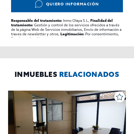
QUIERO INFORMACIÓN
Inmo Olaya S.L,
Responsable del tratamiento:
Finalidad del
Gestión y control de los servicios ofrecidos a través
tratamiento:
de la página Web de Servicios inmobiliarios, Envío de información a
traves de newsletter y otros,
Por consentimiento,
Legitimación:
No se cederan los datos, salvo para elaborar
Destinatarios:
contabilidad,
Acceder,
Derechos de las personas interesadas:
rectificar y suprimir los datos, solicitar la portabilidad de los
mismos, oponerse altratamiento y solicitar la limitación de éste,
El Propio interesado,
Procedencia de los datos:
Información
Puede consultarse la información adicional y detallada
Adicional:
sobre protección de datos
Aquí
.
INMUEBLES
RELACIONADOS