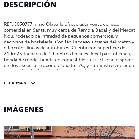
DESCRIPCIÓN
REF: 3050777 Inmo Olaya le ofrece esta venta de local
comercial en Sants, muy cerca de Rambla Badal y del Mercat
Nou, rodeado de infinidad de pequeños comercios, y
negocios de hostelería. Con fácil acceso a través del metro y
diferentes líneas de autobuses. Cuenta con superficie de
240m2 y fachada de 10 metros lineales. Ideal para oficinas,
tienda de moda, tienda de comestibles, etc. El local dispone
de dos aseos, aire acondicionado F/C, y suministros de agua
y luz dados de alta. No dispone de salida de humos. Venta
por 369.000€ Pídanos una cita para verlo!! Gestiona INMO
OLAYA
LEER MÁS
IMÁGENES