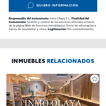
QUIERO INFORMACIÓN
Inmo Olaya S.L,
Responsable del tratamiento:
Finalidad del
Gestión y control de los servicios ofrecidos a través
tratamiento:
de la página Web de Servicios inmobiliarios, Envío de información a
traves de newsletter y otros,
Por consentimiento,
Legitimación:
No se cederan los datos, salvo para elaborar
Destinatarios:
contabilidad,
Acceder,
Derechos de las personas interesadas:
rectificar y suprimir los datos, solicitar la portabilidad de los
mismos, oponerse altratamiento y solicitar la limitación de éste,
El Propio interesado,
Procedencia de los datos:
Información
Puede consultarse la información adicional y detallada
Adicional:
sobre protección de datos
Aquí
.
INMUEBLES
RELACIONADOS