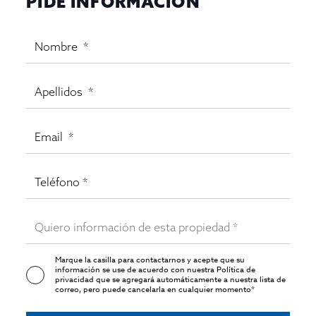
PIDE INFORMACIÓN
sillas, 6 taburetes.
Traspaso de 110.000€ y Alquiler de 1.350€
CONTRATO DE 60 MESES + 60 MESES (5+5Años)
EXCELENTE OPORTUNIDAD PARA EMPEZAR EN NEGOCIO
ESTABLE!
Gestiona INMO OLAYA
Marque la casilla para contactarnos y acepte que su
información se use de acuerdo con nuestra
Política de
privacidad
que se agregará automáticamente a nuestra lista de
correo, pero puede cancelarla en cualquier momento*