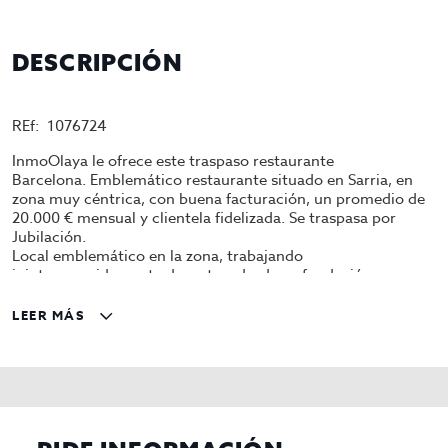
DESCRIPCIÓN
REf: 1076724
InmoOlaya le ofrece este traspaso restaurante
Barcelona. Emblemático restaurante situado en Sarria, en
zona muy céntrica, con buena facturación, un promedio de
20.000 € mensual y clientela fidelizada. Se traspasa por
Jubilación.
Local emblemático en la zona, trabajando
ininterrumpidamente durante y desde su fundación.
Posee techos altos, muy diáfano con decoración rústica.
Tiene 58 m2 de superficie, con una capacidad para 30
LEER MÁS
comensales.
Se encuentra en total funcionamiento y equipado del
siguiente inventario: 2 botelleros, 1 lava vasos, y 1
lavaplatos. 1 cocina de tres fuegos con horno, 1 congelador,
1 nevera industrial, 2 microondas, 2 freidoras de 8 lt, 1
congelador nevera, 1 TV, 10 mesas, 4 de 4 sillas y 5 de 2