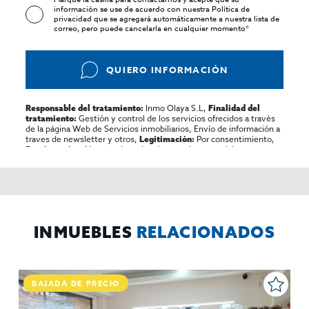
información se use de acuerdo con nuestra
Política de
privacidad
que se agregará automáticamente a nuestra lista de
correo, pero puede cancelarla en cualquier momento*
QUIERO INFORMACIÓN
Inmo Olaya S.L,
Responsable del tratamiento:
Finalidad del
Gestión y control de los servicios ofrecidos a través
tratamiento:
de la página Web de Servicios inmobiliarios, Envío de información a
traves de newsletter y otros,
Por consentimiento,
Legitimación:
No se cederan los datos, salvo para elaborar
Destinatarios:
contabilidad,
Acceder,
Derechos de las personas interesadas:
rectificar y suprimir los datos, solicitar la portabilidad de los
mismos, oponerse altratamiento y solicitar la limitación de éste,
El Propio interesado,
Procedencia de los datos:
Información
Puede consultarse la información adicional y detallada
Adicional:
sobre protección de datos
Aquí
.
INMUEBLES
RELACIONADOS
BAJADA DE PRECIO