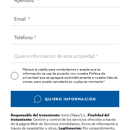
Marque la casilla para contactarnos y acepte que su
información se use de acuerdo con nuestra
Política de
privacidad
que se agregará automáticamente a nuestra lista de
correo, pero puede cancelarla en cualquier momento*
QUIERO INFORMACIÓN
Inmo Olaya S.L,
Responsable del tratamiento:
Finalidad del
Gestión y control de los servicios ofrecidos a través
tratamiento:
de la página Web de Servicios inmobiliarios, Envío de información a
traves de newsletter y otros,
Por consentimiento,
Legitimación: