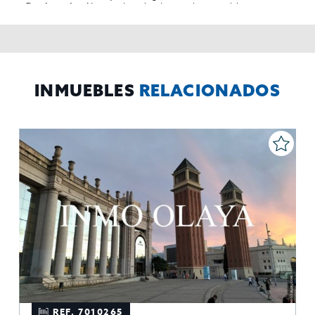
No se cederan los datos, salvo para elaborar
Destinatarios:
contabilidad,
Acceder,
Derechos de las personas interesadas:
rectificar y suprimir los datos, solicitar la portabilidad de los
mismos, oponerse altratamiento y solicitar la limitación de éste,
El Propio interesado,
Procedencia de los datos:
Información
Puede consultarse la información adicional y detallada
Adicional:
sobre protección de datos
Aquí
.
INMUEBLES
RELACIONADOS
REF. 7010265