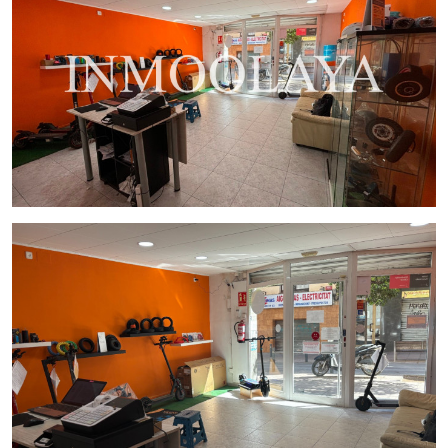
Precio de traspaso de 46.000€ y alquiler 840€, que
incluye el mobiliario, inventario y el
establecimiento de relaciones con proveedores.
Una inversión modesta con un enorme potencial de
retorno, ideal para aquellos que buscan un
autoempleo gratificante y rentable en un sector en
auge.
¡No dejes pasar esta oportunidad de convertirte en tu
propio jefe y ser parte de la revolución de la movilidad
eléctrica en Nou Barris! ¡Contáctanos hoy mismo para más
detalles y para programar una visita al local!