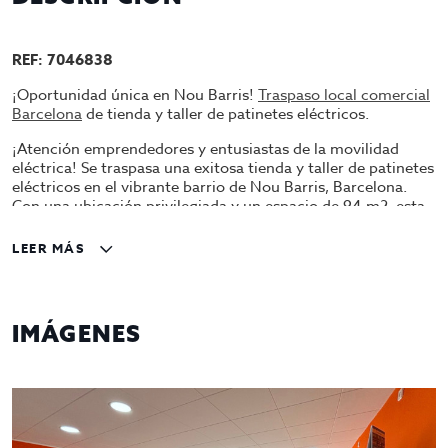
REF: 7046838
¡Oportunidad única en Nou Barris!
Traspaso local comercial
Barcelona
de tienda y taller de patinetes eléctricos.
¡Atención emprendedores y entusiastas de la movilidad
eléctrica! Se traspasa una exitosa tienda y taller de patinetes
eléctricos en el vibrante barrio de Nou Barris, Barcelona.
Con una ubicación privilegiada y un espacio de 94 m2, esta
es tu oportunidad de adentrarte en el lucrativo mundo de la
movilidad sostenible. Alquiler asequible de tan solo 840
LEER MÁS
euros al mes, lo que garantiza márgenes de beneficio
atractivos.
Establecimiento bien establecido con clientela fija y
IMÁGENES
excelente reputación en la comunidad.
Ofrece una amplia selección de patinetes eléctricos de
calidad, recambios y accesorios para satisfacer las
necesidades de los clientes más exigentes.
Inversión requerida: