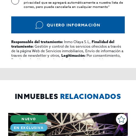
privacidad
que se agregará automáticamente a nuestra lista de
correo, pero puede cancelarla en cualquier momento*
QUIERO INFORMACIÓN
Inmo Olaya S.L,
Responsable del tratamiento:
Finalidad del
Gestión y control de los servicios ofrecidos a través
tratamiento:
de la página Web de Servicios inmobiliarios, Envío de información a
traves de newsletter y otros,
Por consentimiento,
Legitimación:
No se cederan los datos, salvo para elaborar
Destinatarios:
contabilidad,
Acceder,
Derechos de las personas interesadas:
rectificar y suprimir los datos, solicitar la portabilidad de los
mismos, oponerse altratamiento y solicitar la limitación de éste,
El Propio interesado,
Procedencia de los datos:
Información
Puede consultarse la información adicional y detallada
Adicional:
sobre protección de datos
Aquí
.
INMUEBLES
RELACIONADOS
NUEVO
EN EXCLUSIVA