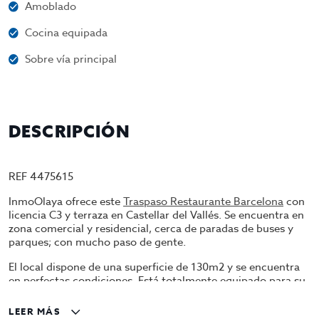
Amoblado
Cocina equipada
Sobre vía principal
DESCRIPCIÓN
REF 4475615
InmoOlaya ofrece este
Traspaso Restaurante Barcelona
con
licencia C3 y terraza en Castellar del Vallés. Se encuentra en
zona comercial y residencial, cerca de paradas de buses y
parques; con mucho paso de gente.
El local dispone de una superficie de 130m2 y se encuentra
en perfectas condiciones. Está totalmente equipado para su
funcionamiento, en la zona de barra cuenta con dos
botelleros horizontales de tres y cuatro puertas, nevera
LEER MÁS