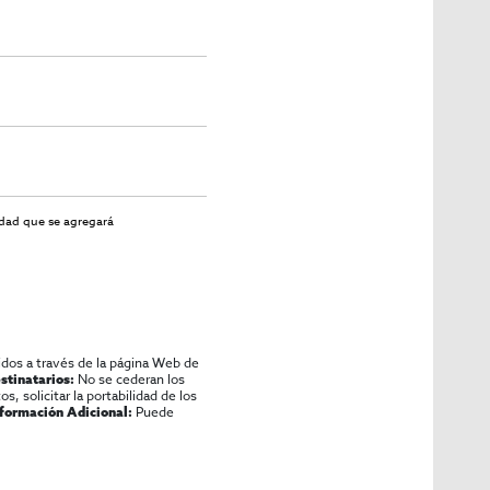
idad
que se agregará
idos a través de la página Web de
No se cederan los
stinatarios:
os, solicitar la portabilidad de los
Puede
nformación Adicional: