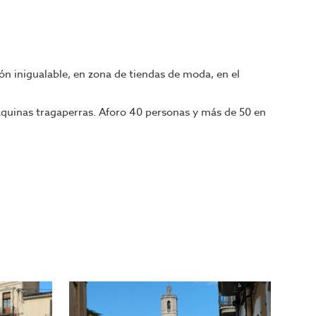
ón inigualable, en zona de tiendas de moda, en el
áquinas tragaperras. Aforo 40 personas y más de 50 en
ará la mayor selección de restaurantes y negocios de
os mejores negocios para su proyecto.