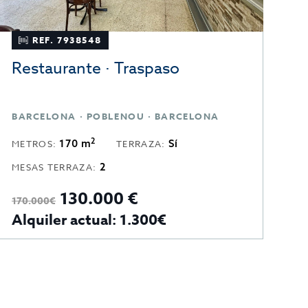
REF. 7938548
Restaurante · Traspaso
B
BARCELONA · POBLENOU · BARCELONA
B
2
170 m
Sí
METROS:
TERRAZA:
M
2
MESAS TERRAZA:
130.000 €
9
170.000€
Alquiler actual: 1.300€
P