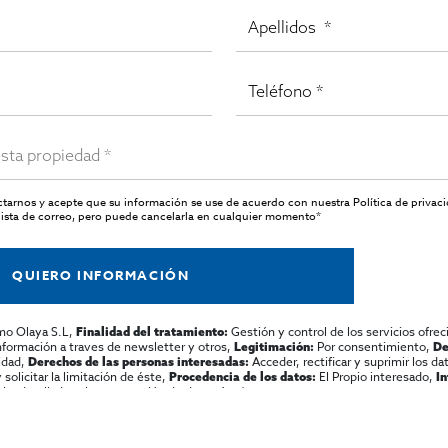
actarnos y acepte que su información se use de acuerdo con nuestra
Política de privac
ista de correo, pero puede cancelarla en cualquier momento*
QUIERO INFORMACIÓN
mo Olaya S.L,
Gestión y control de los servicios ofrec
Finalidad del tratamiento:
información a traves de newsletter y otros,
Por consentimiento,
Legitimación:
De
lidad,
Acceder, rectificar y suprimir los dat
Derechos de las personas interesadas:
olicitar la limitación de éste,
El Propio interesado,
Procedencia de los datos:
I
al y detallada sobre protección de datos
Aquí
.