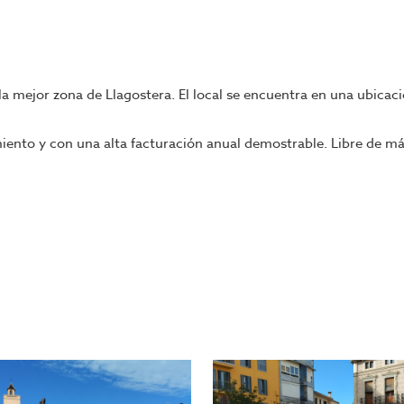
a mejor zona de Llagostera. El local se encuentra en una ubicaci
iento y con una alta facturación anual demostrable. Libre de m
a en nuestras oficinas.
ngase en contacto con nosotros, o visite nuestro portal; encontr
mpañara en todo el proceso, ahorrando tiempo y seleccionando l