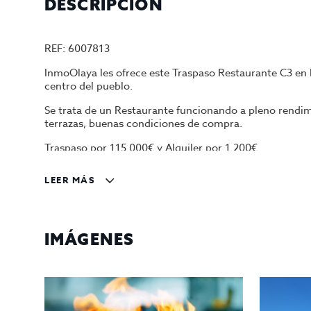
DESCRIPCIÓN
REF: 6007813
InmoOlaya les ofrece este Traspaso Restaurante C3 en l
centro del pueblo.
Se trata de un Restaurante funcionando a pleno rendim
terrazas, buenas condiciones de compra.
Traspaso por 115.000€ y Alquiler por 1.200€
Contáctenos para más información y/o agendar una cit
LEER MÁS
Gestiona InmoOlaya
InmoOlaya, agencia líder en traspasos de hotelería, pó
hostelería en traspaso de Barcelona. Un asesor le aco
IMÁGENES