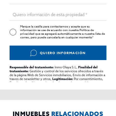
Marque la casilla para contactarnos y acepte que su
información se use de acuerdo con nuestra
Política de
privacidad
que se agregará automáticamente a nuestra lista de
correo, pero puede cancelarla en cualquier momento*
QUIERO INFORMACIÓN
Inmo Olaya S.L,
Responsable del tratamiento:
Finalidad del
Gestión y control de los servicios ofrecidos a través
tratamiento:
de la página Web de Servicios inmobiliarios, Envío de información a
traves de newsletter y otros,
Por consentimiento,
Legitimación:
No se cederan los datos, salvo para elaborar
Destinatarios:
contabilidad,
Acceder,
Derechos de las personas interesadas:
rectificar y suprimir los datos, solicitar la portabilidad de los
mismos, oponerse altratamiento y solicitar la limitación de éste,
El Propio interesado,
Procedencia de los datos:
Información
Puede consultarse la información adicional y detallada
Adicional:
sobre protección de datos
Aquí
.
INMUEBLES
RELACIONADOS