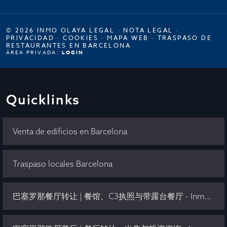
© 2026 INMO OLAYA LEGAL ·
NOTA LEGAL
·
PRIVACIDAD
·
COOKIES
·
MAPA WEB
·
TRASPASO DE
RESTAURANTES EN BARCELONA
ÁREA PRIVADA:
LOGIN
Quicklinks
Venta de edificios en Barcelona
Traspaso locales Barcelona
巴塞罗那餐厅转让 | 餐馆、C3执照与带露台餐厅 - Inmo Olaya