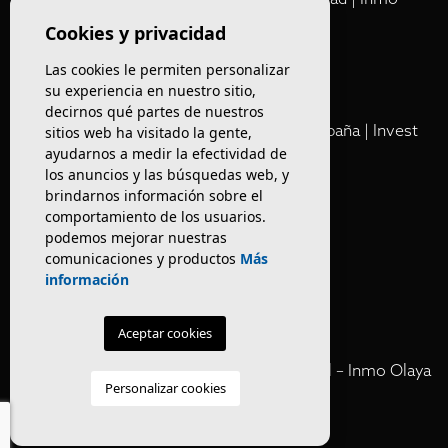
Olaya
Cookies y privacidad
Las cookies le permiten personalizar
Club
su experiencia en nuestro sitio,
decirnos qué partes de nuestros
Cartera Privada de Activos Hoteleros en España | Invest
sitios web ha visitado la gente,
ayudarnos a medir la efectividad de
Inmo Olaya
los anuncios y las búsquedas web, y
brindarnos información sobre el
Venta de edificios
comportamiento de los usuarios.
podemos mejorar nuestras
comunicaciones y productos
Más
Comprar restaurante en Barcelona
información
Negocios en rentabilidad en Barcelona
Aceptar cookies
Vender Hotel en España | Venta Confidencial – Inmo Olaya
Personalizar cookies
venta hoteles off market