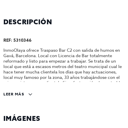
DESCRIPCIÓN
REF: 5310346
InmoOlaya ofrece Traspaso Bar C2 con salida de humos en
Gavá, Barcelona. Local con Licencia de Bar totalmente
reformado y listo para empezar a trabajar. Se trata de un
local que está a escasos metros del teatro municipal cual le
hace tener mucha clientela los días que hay actuaciones,
local muy famoso por la zona, 33 años trabajándose con el
mismo sistema, con clientela fija y facturación demostrable.
El local tiene 134m2, dispone de amplia barra de bar, un
LEER MÁS
amplio almacén, 2 baños una pequeña cocina con salida de
humo. En muy buen estado de conservación, se entrega
amueblado y equipado;cámaras, neveras, ordenador / caja
registradora,5 congeladores, televisor 3 aires
IMÁGENES
acondicionados F/C.