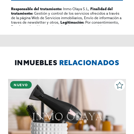
Inmo Olaya S.L,
Responsable del tratamiento:
Finalidad del
Gestión y control de los servicios ofrecidos a través
tratamiento:
de la página Web de Servicios inmobiliarios, Envío de información a
traves de newsletter y otros,
Por consentimiento,
Legitimación:
No se cederan los datos, salvo para elaborar
Destinatarios:
contabilidad,
Acceder,
Derechos de las personas interesadas:
rectificar y suprimir los datos, solicitar la portabilidad de los
mismos, oponerse altratamiento y solicitar la limitación de éste,
El Propio interesado,
Procedencia de los datos:
Información
Puede consultarse la información adicional y detallada
Adicional:
sobre protección de datos
Aquí
.
INMUEBLES
RELACIONADOS
NUEVO