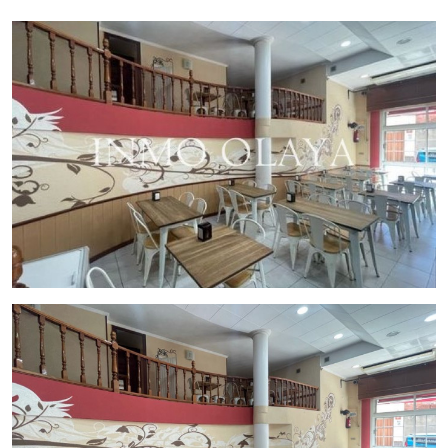
Traspaso de 60.000€ alquiler 1.200€
Contáctenos para más información y/o agendar una cita en
nuestras oficinas.
Gestiona InmoOlaya
InmoOlaya, agencia líder en traspasos de hostelería ,
póngase en contacto con nosotros, o visite nuestro portal;
encontrará la mayor selección de restaurantes y negocios de
hostelería en traspaso de Barcelona. Un asesor le
acompañara en todo el proceso, ahorrando tiempo y
seleccionando los mejores negocios para su proyecto.