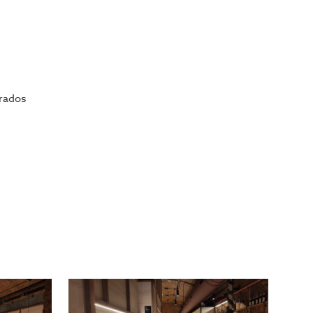
drados
ará la mayor selección de restaurantes y negocios de
os mejores negocios para su proyecto.