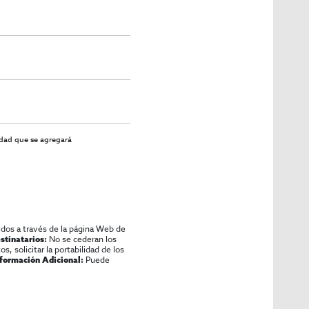
idad
que se agregará
idos a través de la página Web de
No se cederan los
stinatarios:
os, solicitar la portabilidad de los
Puede
nformación Adicional: