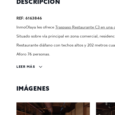
DESCRIPCIÓN
REF: 6163846
InmoOlaya les ofrece
Traspaso Restaurante C3 en una d
Situado sobre vía principal en zona comercial, residen
Restaurante diáfano con techos altos y 202 metros cu
Aforo 76 personas.
Cocina totalmente equipada para comida japonesa,(Wo
LEER MÁS
Reforma de hace dos años con una inversion de mas d
Terraza interior para 16 comensales.
IMÁGENES
Traspaso 210.000 € y Alquiler 7.200 €
Gestiona InmoOlaya
InmoOlaya, agencia líder en traspasos de hotelería, pó
hostelería en traspaso de Barcelona. Un asesor le aco