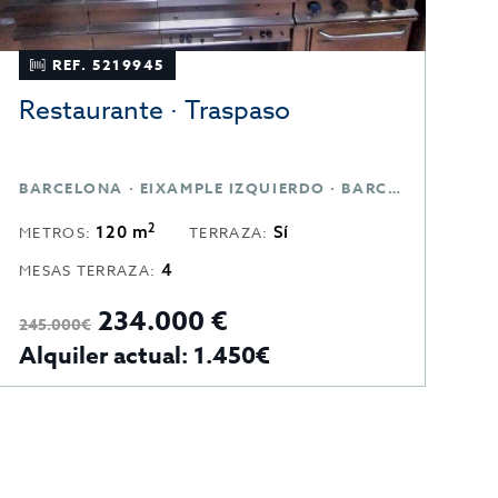
REF. 5219945
Restaurante · Traspaso
R
BARCELONA · EIXAMPLE IZQUIERDO · BARCELONA
B
2
120 m
Sí
METROS:
TERRAZA:
M
4
MESAS TERRAZA:
234.000 €
2
245.000€
Alquiler actual: 1.450€
A