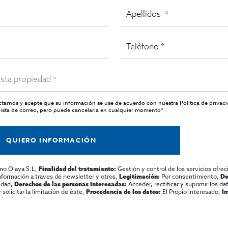
actarnos y acepte que su información se use de acuerdo con nuestra
Política de privac
ista de correo, pero puede cancelarla en cualquier momento*
QUIERO INFORMACIÓN
mo Olaya S.L,
Gestión y control de los servicios ofrec
Finalidad del tratamiento:
información a traves de newsletter y otros,
Por consentimiento,
Legitimación:
De
lidad,
Acceder, rectificar y suprimir los dat
Derechos de las personas interesadas:
olicitar la limitación de éste,
El Propio interesado,
Procedencia de los datos:
I
al y detallada sobre protección de datos
Aquí
.