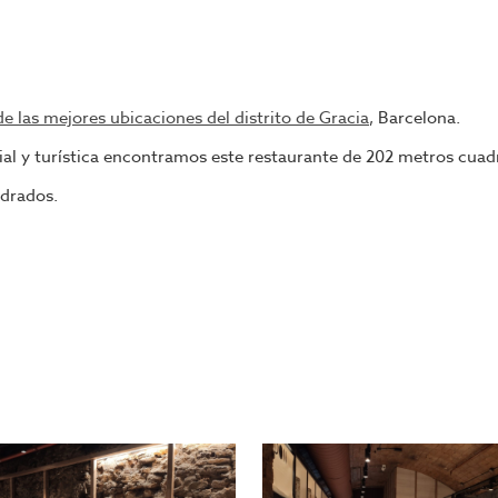
e las mejores ubicaciones del distrito de Gracia
, Barcelona.
cial y turística encontramos este restaurante de 202 metros cua
adrados.
k, Ramen, etc)
e 400.000 euros
ngase en contacto con nosotros, o visite nuestro portal; encontr
mpañara en todo el proceso, ahorrando tiempo y seleccionando l