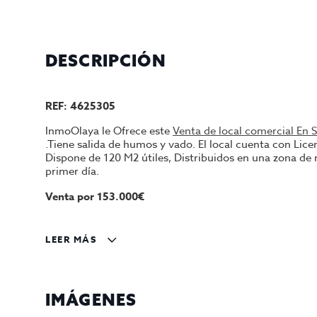
DESCRIPCIÓN
REF: 4625305
InmoOlaya le Ofrece este
Venta de local comercial En 
.Tiene salida de humos y vado. El local cuenta con Lice
Dispone de 120 M2 útiles, Distribuidos en una zona de 
primer día.
Venta por 153.000€
Contáctenos para más información y/o Agendar una cita
LEER MÁS
Gestiona InmoOlaya.
Agencia líder en traspasos de hotelería, póngase en co
traspaso de Barcelona. Un asesor le acompañara en to
IMÁGENES