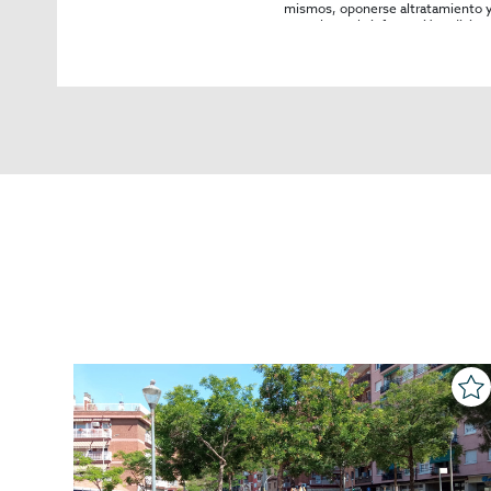
mismos, oponerse altratamiento y s
consultarse la información adicion