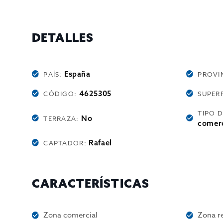
DETALLES
España
PAÍS:
PROVI
4625305
CÓDIGO:
SUPERF
TIPO 
No
TERRAZA:
comerc
Rafael
CAPTADOR:
CARACTERÍSTICAS
Zona comercial
Zona re