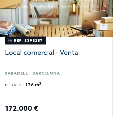
REF. 5293357
Local comercial · Venta
L
SABADELL · BARCELONA
S
2
126 m
METROS:
M
172.000 €
1