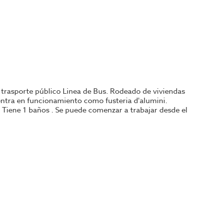
l trasporte público Linea de Bus. Rodeado de viviendas
uentra en funcionamiento como fusteria d'alumini.
. Tiene 1 baños . Se puede comenzar a trabajar desde el
 selección de restaurantes y negocios de hostelería en
gocios para su proyecto.