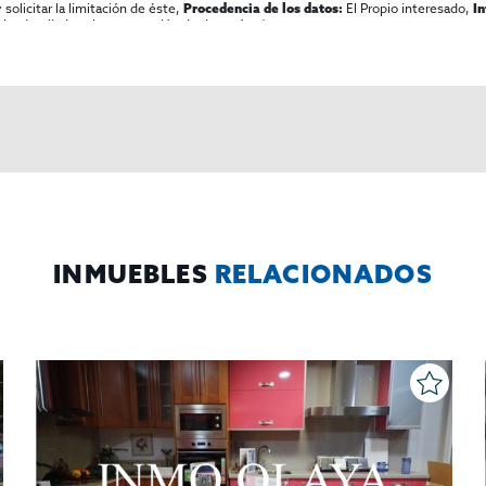
olicitar la limitación de éste,
El Propio interesado,
Procedencia de los datos:
I
al y detallada sobre protección de datos
Aquí
.
INMUEBLES
RELACIONADOS