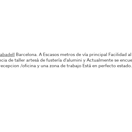
Sabadell
Barcelona. A Escasos metros de vía principal Facilidad a
ncia de taller artesà de fustería d'alumini y Actualmente se enc
recepcion /oficina y una zona de trabajo Está en perfecto estado
 en nuestras oficinas.
ntacto con nosotros, o visite nuestro portal; encontrará la mayor
do el proceso, ahorrando tiempo y seleccionando los mejores ne