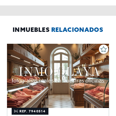
contabilidad,
Acceder,
Derechos de las personas interesadas:
rectificar y suprimir los datos, solicitar la portabilidad de los
mismos, oponerse altratamiento y solicitar la limitación de éste,
El Propio interesado,
Procedencia de los datos:
Información
Puede consultarse la información adicional y detallada
Adicional:
sobre protección de datos
Aquí
.
INMUEBLES
RELACIONADOS
REF. 7940514