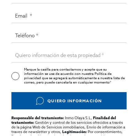
Marque la casilla para contactarnos y acepte que su
información se use de acuerdo con nuestra
Política de
privacidad
que se agregará automáticamente a nuestra lista de
correo, pero puede cancelarla en cualquier momento*
QUIERO INFORMACIÓN
Inmo Olaya S.L,
Responsable del tratamiento:
Finalidad del
Gestión y control de los servicios ofrecidos a través
tratamiento:
de la página Web de Servicios inmobiliarios, Envío de información a
traves de newsletter y otros,
Por consentimiento,
Legitimación:
No se cederan los datos, salvo para elaborar
Destinatarios: