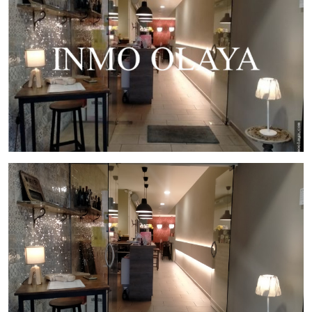
Contáctenos para más información y/o agendar una cita en
nuestras oficinas.
Gestiona InmoOlaya
InmoOlaya, agencia líder en traspasos de hotelería, póngase
en contacto con nosotros, o visite nuestro portal;
encontrará la mayor selección de restaurantes y negocios de
hostelería en traspaso de Barcelona. Un asesor le
acompañara en todo el proceso, ahorrando tiempo y
seleccionando los mejores negocios para su proyecto.