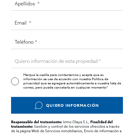
Marque la casilla para contactarnos y acepte que su
información se use de acuerdo con nuestra
Política de
privacidad
que se agregará automáticamente a nuestra lista de
correo, pero puede cancelarla en cualquier momento*
QUIERO INFORMACIÓN
Inmo Olaya S.L,
Responsable del tratamiento:
Finalidad del
Gestión y control de los servicios ofrecidos a través
tratamiento:
de la página Web de Servicios inmobiliarios, Envío de información a