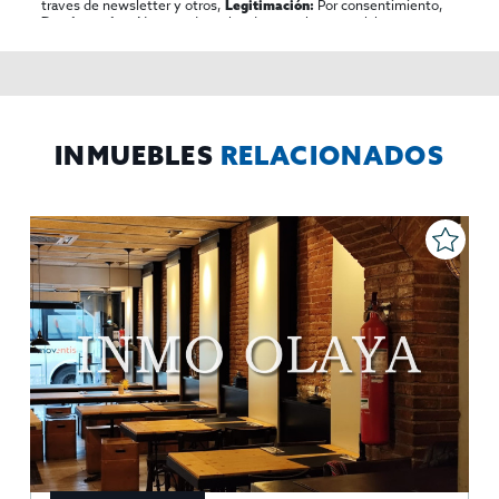
traves de newsletter y otros,
Por consentimiento,
Legitimación:
No se cederan los datos, salvo para elaborar
Destinatarios:
contabilidad,
Acceder,
Derechos de las personas interesadas:
rectificar y suprimir los datos, solicitar la portabilidad de los
mismos, oponerse altratamiento y solicitar la limitación de éste,
El Propio interesado,
Procedencia de los datos:
Información
Puede consultarse la información adicional y detallada
Adicional:
sobre protección de datos
Aquí
.
INMUEBLES
RELACIONADOS