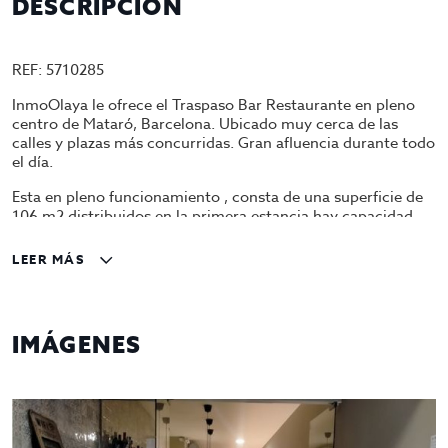
DESCRIPCIÓN
REF: 5710285
InmoOlaya le ofrece el Traspaso Bar Restaurante en pleno
centro de Mataró, Barcelona. Ubicado muy cerca de las
calles y plazas más concurridas. Gran afluencia durante todo
el día.
Esta en pleno funcionamiento , consta de una superficie de
106 m2 distribuidos en la primera estancia hay capacidad
para 25 comensales , subiendo unas escaleras nos
encontramos otra estancia que tiene capacidad para 12
LEER MÁS
personas, una cocina totalmente equipada , salida de
humos, congelador vertical y horizontal, horno, plancha ,
freidora, nevera. Consta de dos baños. Tiene terraza con 8
mesas capacidad para 32 personas mas.
IMÁGENES
Esta cerca del ayuntamiento de Mataró , es un sitio muy
bonito y donde se puede trabajar muy bien. Puedes empezar
a trabajar desde el primer momento.
Traspaso 50.000€ y Alquiler actual 1.500€