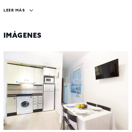
con el resto de la ciudad.
LEER MÁS
Cuenta con 51 m2, tres habitaciones, cocina
totalmente equipada y licencia para 4 plazas.
Venta 325.000 €
IMÁGENES
Gestiona InmoOlaya
InmoOlaya, agencia líder en traspasos de hotelería, póngase
en contacto con nosotros, o visite nuestro portal;
encontrará la mayor selección de restaurantes y negocios de
hostelería en traspaso de Barcelona. Un asesor le
acompañara en todo el proceso, ahorrando tiempo y
seleccionando los mejores negocios para su proyecto.