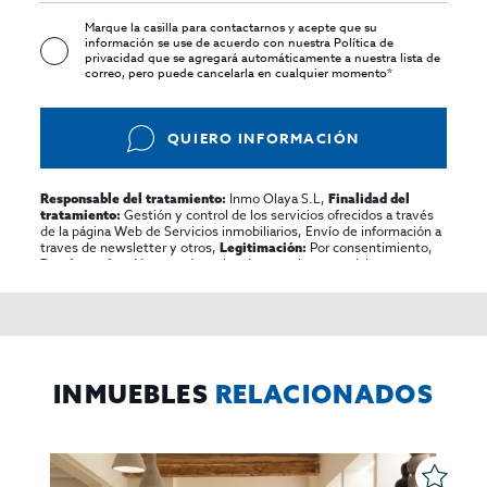
Marque la casilla para contactarnos y acepte que su
información se use de acuerdo con nuestra
Política de
privacidad
que se agregará automáticamente a nuestra lista de
correo, pero puede cancelarla en cualquier momento*
QUIERO INFORMACIÓN
Inmo Olaya S.L,
Responsable del tratamiento:
Finalidad del
Gestión y control de los servicios ofrecidos a través
tratamiento:
de la página Web de Servicios inmobiliarios, Envío de información a
traves de newsletter y otros,
Por consentimiento,
Legitimación:
No se cederan los datos, salvo para elaborar
Destinatarios:
contabilidad,
Acceder,
Derechos de las personas interesadas:
rectificar y suprimir los datos, solicitar la portabilidad de los
mismos, oponerse altratamiento y solicitar la limitación de éste,
El Propio interesado,
Procedencia de los datos:
Información
Puede consultarse la información adicional y detallada
Adicional:
sobre protección de datos
Aquí
.
INMUEBLES
RELACIONADOS