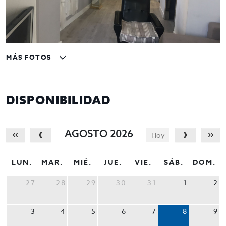
MÁS FOTOS
DISPONIBILIDAD
AGOSTO 2026
Hoy
LUN.
MAR.
MIÉ.
JUE.
VIE.
SÁB.
DOM.
27
28
29
30
31
1
2
3
4
5
6
7
8
9