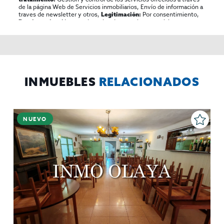
de la página Web de Servicios inmobiliarios, Envío de información a
traves de newsletter y otros,
Por consentimiento,
Legitimación:
No se cederan los datos, salvo para elaborar
Destinatarios:
contabilidad,
Acceder,
Derechos de las personas interesadas:
rectificar y suprimir los datos, solicitar la portabilidad de los
mismos, oponerse altratamiento y solicitar la limitación de éste,
El Propio interesado,
Procedencia de los datos:
Información
Puede consultarse la información adicional y detallada
Adicional:
sobre protección de datos
Aquí
.
INMUEBLES
RELACIONADOS
NUEVO