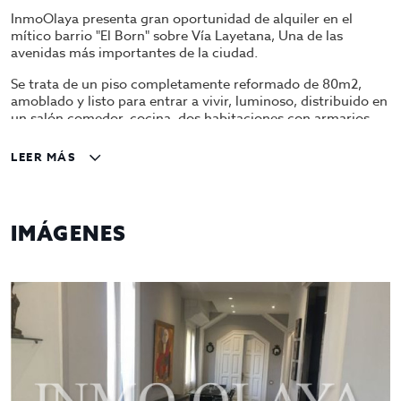
InmoOlaya presenta gran oportunidad de alquiler en el
mítico barrio "El Born" sobre Vía Layetana, Una de las
avenidas más importantes de la ciudad.
Se trata de un piso completamente reformado de 80m2,
amoblado y listo para entrar a vivir, luminoso, distribuido en
un salón comedor, cocina, dos habitaciones con armarios
empotrados, una con cama doble y otra con dos camas
individuales, y dos baños.
LEER MÁS
Finca regia con ascensor.
Alquiler por 1.600€
IMÁGENES
Pídanos una cita para verlo!!
GESTIONA INMOOLAYA.