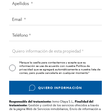
Marque la casilla para contactarnos y acepte que su
información se use de acuerdo con nuestra
Política de
privacidad
que se agregará automáticamente a nuestra lista de
correo, pero puede cancelarla en cualquier momento*
QUIERO INFORMACIÓN
Inmo Olaya S.L,
Responsable del tratamiento:
Finalidad del
Gestión y control de los servicios ofrecidos a través
tratamiento:
de la página Web de Servicios inmobiliarios, Envío de información a