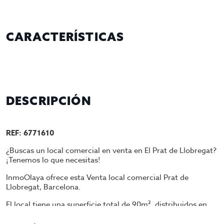
CARACTERÍSTICAS
DESCRIPCIÓN
REF: 6771610
¿Buscas un local comercial en venta en El Prat de Llobregat?
¡Tenemos lo que necesitas!
InmoOlaya ofrece esta Venta local comercial Prat de
Llobregat, Barcelona.
El local tiene una superficie total de 90m², distribuidos en
varios espacios oficinas, tiene 2 salas grandes, 1 recepción, 1
oficina/almacén, 1 despacho privado, 1 cocina y 2 lavabos.