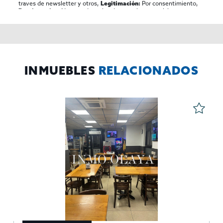
traves de newsletter y otros,
Por consentimiento,
Legitimación:
No se cederan los datos, salvo para elaborar
Destinatarios:
contabilidad,
Acceder,
Derechos de las personas interesadas:
rectificar y suprimir los datos, solicitar la portabilidad de los
mismos, oponerse altratamiento y solicitar la limitación de éste,
El Propio interesado,
Procedencia de los datos:
Información
Puede consultarse la información adicional y detallada
Adicional:
sobre protección de datos
Aquí
.
INMUEBLES
RELACIONADOS