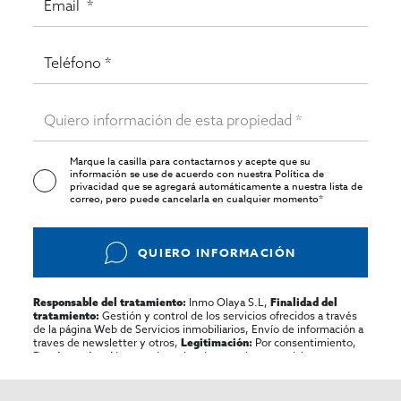
Marque la casilla para contactarnos y acepte que su
información se use de acuerdo con nuestra
Política de
privacidad
que se agregará automáticamente a nuestra lista de
correo, pero puede cancelarla en cualquier momento*
QUIERO INFORMACIÓN
Inmo Olaya S.L,
Responsable del tratamiento:
Finalidad del
Gestión y control de los servicios ofrecidos a través
tratamiento:
de la página Web de Servicios inmobiliarios, Envío de información a
traves de newsletter y otros,
Por consentimiento,
Legitimación:
No se cederan los datos, salvo para elaborar
Destinatarios:
contabilidad,
Acceder,
Derechos de las personas interesadas:
rectificar y suprimir los datos, solicitar la portabilidad de los
mismos, oponerse altratamiento y solicitar la limitación de éste,