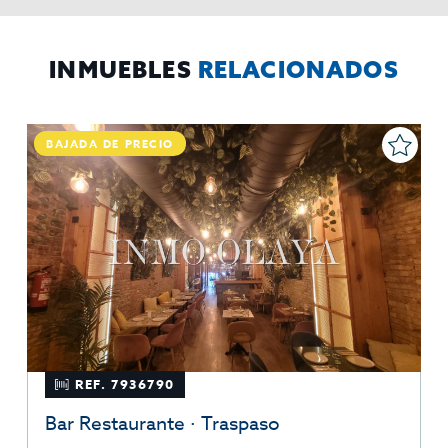
El Propio interesado,
Procedencia de los datos:
Información
Puede consultarse la información adicional y detallada
Adicional:
sobre protección de datos
Aquí
.
INMUEBLES
RELACIONADOS
BAJADA DE PRECIO
REF. 7936790
Bar Restaurante · Traspaso