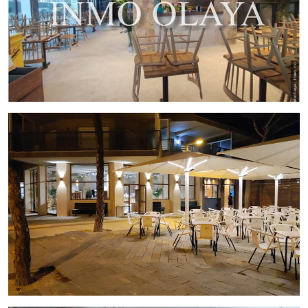
Su amplia cocina, equipada con tecnología de vanguardia,
incluye una potente campana extractora, un prestigioso
horno Josper, y cámaras de refrigeración y congelación,
garantizando una operación culinaria de máxima eficiencia.
Esta inversión en equipo de alta gama demuestra el
compromiso del restaurante con la excelencia en la
experiencia gastronómica.
Este restaurante ha gozado de un flujo constante de clientes
hasta octubre, aprovechando la alta afluencia turística de la
zona y su ubicación privilegiada. Está perfectamente
preparado para recibir a comensales y ofrecer una
experiencia culinaria inigualable desde el primer día.
El traspaso se encuentra disponible por 380.000 € y un
alquiler mensual de 2.500 €.
Es una oportunidad inigualable
para aquellos que desean sumergirse en el mundo
restaurantero en una de las zonas más codiciadas de
Cataluña.
¿Estás listo para dar el paso y conquistar el paladar de los
amantes de la buena comida en Platja d'Aro? Contáctanos
en Inmo Olaya, donde te brindaremos toda la información y
el apoyo necesario para que esta oportunidad se convierta