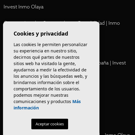
Invest Inmo Olaya
Comprar Locales Comerciales en Rentabilidad | Inmo
Olaya
Cookies y privacidad
Las cookies le permiten personalizar
Club
su experiencia en nuestro sitio,
decirnos qué partes de nuestros
Cartera Privada de Activos Hoteleros en España | Invest
sitios web ha visitado la gente,
ayudarnos a medir la efectividad de
Inmo Olaya
los anuncios y las búsquedas web, y
brindarnos información sobre el
Venta de edificios
comportamiento de los usuarios.
podemos mejorar nuestras
comunicaciones y productos
Más
Comprar restaurante en Barcelona
información
Negocios en rentabilidad en Barcelona
Aceptar cookies