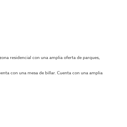
zona residencial con una amplia oferta de parques,
cuenta con una mesa de billar. Cuenta con una amplia
 necesites. Contáctanos o visita nuestro portal,