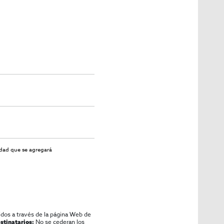
idad
que se agregará
idos a través de la página Web de
No se cederan los
stinatarios: