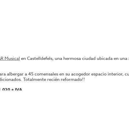
AR Musical
en Castelldefels, una hermosa ciudad ubicada en una 
para albergar a 45 comensales en su acogedor espacio interior, 
dicionados. Totalmente recién reformado!!
1.020 + IVA
ería, estaremos encantados de brindarte toda la información que
 negocios de hostelería en traspaso en la zona de Barcelona.