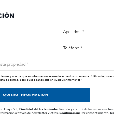
CIÓN
actarnos y acepte que su información se use de acuerdo con nuestra
Política de privac
ista de correo, pero puede cancelarla en cualquier momento*
QUIERO INFORMACIÓN
mo Olaya S.L,
Gestión y control de los servicios ofrec
Finalidad del tratamiento:
información a traves de newsletter y otros,
Por consentimiento,
Legitimación:
De