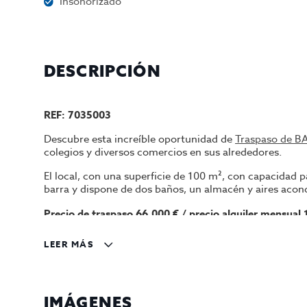
Insonorizado
DESCRIPCIÓN
REF: 7035003
Descubre esta increíble oportunidad de
Traspaso de B
colegios y diversos comercios en sus alrededores.
El local, con una superficie de 100 m², con capacidad 
barra y dispone de dos baños, un almacén y aires acon
Precio de traspaso 66.000 € / precio alquiler mensual 
En InmoOlaya, una agencia líder en traspasos de hostel
LEER MÁS
donde encontrarás la mejor selección de restaurantes y
IMÁGENES