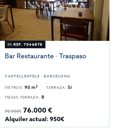
REF. 7046878
Bar Restaurante · Traspaso
CASTELLDEFELS · BARCELONA
2
90 m
Sí
METROS:
TERRAZA:
8
MESAS TERRAZA:
76.000 €
90.000€
Alquiler actual: 950€