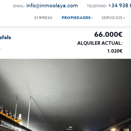
info@inmoolaya.com
+34 938 
EMAIL:
TELÉFONO:
EMPRESA
PROPIEDADES
SERVICIOS
66.000€
efels
ALQUILER ACTUAL:
A
1.020€