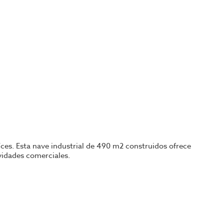
aíces. Esta nave industrial de 490 m2 construidos ofrece
ividades comerciales.
lugar estratégico para actividades empresariales. La
vechando la conexión con las redes de transporte