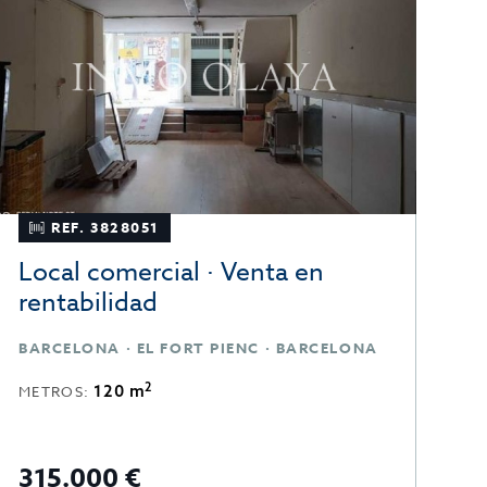
REF. 3828051
Local comercial · Venta en
B
rentabilidad
BARCELONA · EL FORT PIENC · BARCELONA
R
2
120 m
METROS:
M
315.000 €
3