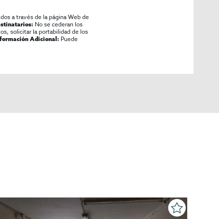
idos a través de la página Web de
No se cederan los
stinatarios:
os, solicitar la portabilidad de los
Puede
nformación Adicional: