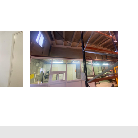
triales homologadas. Este diseño interior permite
.
o sistema de alarma para garantizar la seguridad.
rga, proporcionando un entorno de trabajo
 ante la entrada trasera, la nave facilita la
ye las instalaciones y características mencionadas. Para
 contactar con Inmo Olaya.
portunidad única en Riells i Viabrea. Ponte en contacto
¡Tu futuro empresarial comienza aquí!