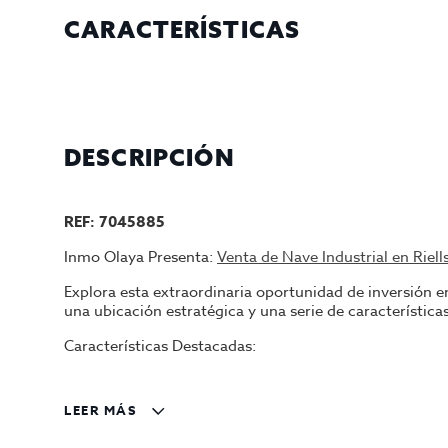
CARACTERÍSTICAS
DESCRIPCIÓN
REF: 7045885
Inmo Olaya Presenta:
Venta de Nave Industrial en Riells
Explora esta extraordinaria oportunidad de inversión en
una ubicación estratégica y una serie de característic
Características Destacadas:
Ubicación en Riells i Viabrea: Riells i Viabrea,
nave se encuentra en una ubicación privilegiad
LEER MÁS
locales.