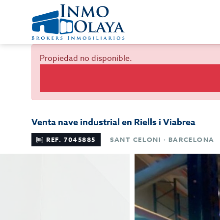
Propiedad no disponible.
Venta nave industrial en Riells i Viabrea
REF. 7045885
SANT CELONI · BARCELONA