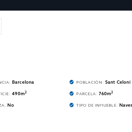
Barcelona
Sant Celoni
NCIA:
POBLACIÓN:
2
2
490m
760m
ICIE:
PARCELA:
No
Naves
ZA:
TIPO DE INMUEBLE: