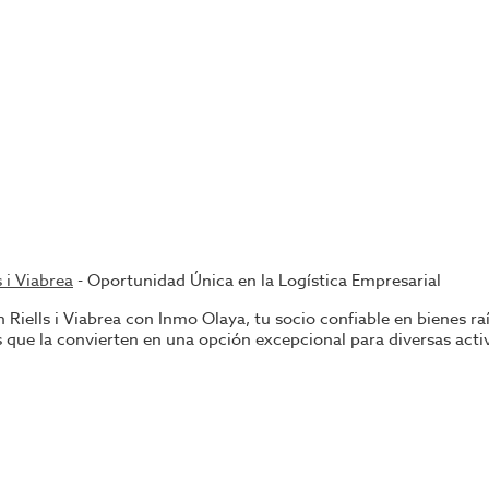
 i Viabrea
- Oportunidad Única en la Logística Empresarial
 Riells i Viabrea con Inmo Olaya, tu socio confiable en bienes r
as que la convierten en una opción excepcional para diversas act
 con su encanto rural y entorno natural, se presenta como un 
a que facilita el acceso a diferentes zonas y mercados, apro