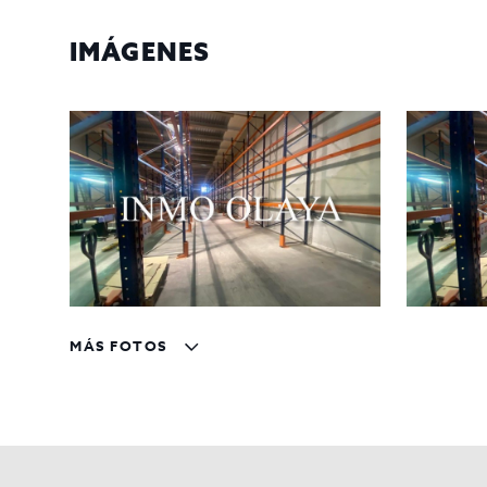
Espacio Versátil y Funcional: La nave cuenta c
una organización eficiente del espacio para div
IMÁGENES
Instalaciones y Servicios Completos: La propie
Además, cuenta con dos baños completos con du
completo y funcional.
Amplios Patios para Maniobras: Con un patio ant
entrada y salida de vehículos de carga, ofrecie
Detalles Financieros: Esta excepcional nave industrial
obtener más información sobre detalles financieros y e
¡Contáctanos y Descubre el Potencial de Esta Nave Indus
con nosotros para obtener más información y dar el sig
MÁS FOTOS