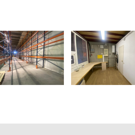
on 490 m2 construidos y está equipada con estanterías indus
ersas actividades, como logística, picking, mensajería y más
dad dispone de todos los servicios dados de alta, incluyend
cha, un altillo, una oficina y maquinaria de carga y desca
erior de 70 m2 frente a la entrada principal y otro de 200 m2
ndo comodidad y eficiencia logística.
 está disponible por un precio de venta de 326.000€
, lo que inclu
xplorar esta oportunidad única en Riells i Viabrea, no dudes en
trial en Riells i Viabrea! Inmo Olaya te invita a explorar esta o
uiente paso hacia una inversión exitosa en el sector industrial. 