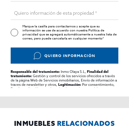
Marque la casilla para contactarnos y acepte que su
información se use de acuerdo con nuestra
Política de
privacidad
que se agregará automáticamente a nuestra lista de
correo, pero puede cancelarla en cualquier momento*
QUIERO INFORMACIÓN
Inmo Olaya S.L,
Responsable del tratamiento:
Finalidad del
Gestión y control de los servicios ofrecidos a través
tratamiento:
de la página Web de Servicios inmobiliarios, Envío de información a
traves de newsletter y otros,
Por consentimiento,
Legitimación:
No se cederan los datos, salvo para elaborar
Destinatarios:
contabilidad,
Acceder,
Derechos de las personas interesadas:
rectificar y suprimir los datos, solicitar la portabilidad de los
mismos, oponerse altratamiento y solicitar la limitación de éste,
El Propio interesado,
Procedencia de los datos:
Información
Puede consultarse la información adicional y detallada
Adicional:
sobre protección de datos
Aquí
.
INMUEBLES
RELACIONADOS