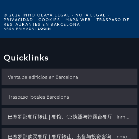
© 2026 INMO OLAYA LEGAL ·
NOTA LEGAL
·
PRIVACIDAD
·
COOKIES
·
MAPA WEB
·
TRASPASO DE
RESTAURANTES EN BARCELONA
ÁREA PRIVADA:
LOGIN
Quicklinks
Venta de edificios en Barcelona
Traspaso locales Barcelona
巴塞罗那餐厅转让 | 餐馆、C3执照与带露台餐厅 - Inmo Olaya
巴塞罗那购买餐厅 | 餐厅转让、出售与投资咨询 - Inmo Olaya