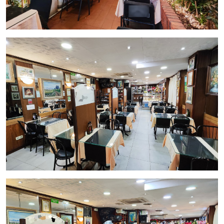
equipada con 4 mesas para 4 personas cada una,
brindando un espacio acogedor tanto para el verano
como para el invierno.
Equipamiento Completo y Funcionamiento Estable:
La cocina está completamente equipada con
freidoras, horno, neveras y todo lo necesario para
continuar con la actividad. Con una trayectoria de
43 años en actividad y una facturación promedio de
2.000 euros al día (60.000 euros al mes), este
restaurante goza de una clientela fiel y constante.
Traspaso y Alquiler Atractivos:
Traspaso: 297.000 euros.
Alquiler mensual: 2.500 euros más IVA.
Esta es una oportunidad excepcional para adquirir un
restaurante consolidado y rentable en una ubicación
estratégica de La Bonanova, Sarrià, Barcelona. ¡Contáctenos
para más detalles o para concertar una visita!