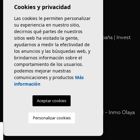
Olaya
Cookies y privacidad
Las cookies le permiten personalizar
Club
su experiencia en nuestro sitio,
decirnos qué partes de nuestros
Cartera Privada de Activos Hoteleros en España | Invest
sitios web ha visitado la gente,
ayudarnos a medir la efectividad de
Inmo Olaya
los anuncios y las búsquedas web, y
brindarnos información sobre el
Venta de edificios
comportamiento de los usuarios.
podemos mejorar nuestras
comunicaciones y productos
Más
Comprar restaurante en Barcelona
información
Negocios en rentabilidad en Barcelona
Aceptar cookies
Vender Hotel en España | Venta Confidencial – Inmo Olaya
Personalizar cookies
venta hoteles off market