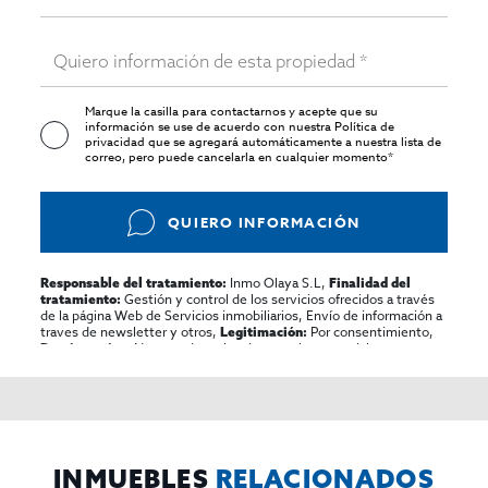
Marque la casilla para contactarnos y acepte que su
información se use de acuerdo con nuestra
Política de
privacidad
que se agregará automáticamente a nuestra lista de
correo, pero puede cancelarla en cualquier momento*
QUIERO INFORMACIÓN
Inmo Olaya S.L,
Responsable del tratamiento:
Finalidad del
Gestión y control de los servicios ofrecidos a través
tratamiento:
de la página Web de Servicios inmobiliarios, Envío de información a
traves de newsletter y otros,
Por consentimiento,
Legitimación:
No se cederan los datos, salvo para elaborar
Destinatarios:
contabilidad,
Acceder,
Derechos de las personas interesadas:
rectificar y suprimir los datos, solicitar la portabilidad de los
mismos, oponerse altratamiento y solicitar la limitación de éste,
El Propio interesado,
Procedencia de los datos:
Información
Puede consultarse la información adicional y detallada
Adicional:
sobre protección de datos
Aquí
.
INMUEBLES
RELACIONADOS