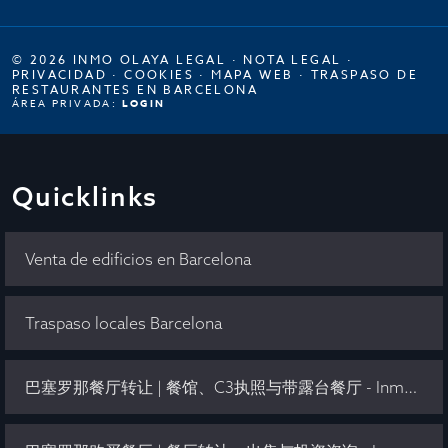
© 2026 INMO OLAYA LEGAL ·
NOTA LEGAL
·
PRIVACIDAD
·
COOKIES
·
MAPA WEB
·
TRASPASO DE
RESTAURANTES EN BARCELONA
ÁREA PRIVADA:
LOGIN
Quicklinks
Venta de edificios en Barcelona
Traspaso locales Barcelona
巴塞罗那餐厅转让 | 餐馆、C3执照与带露台餐厅 - Inmo Olaya