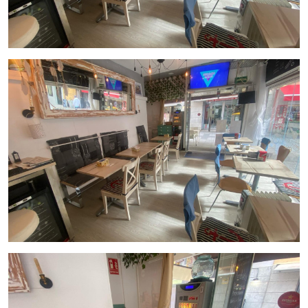
No dejes pasar esta oportunidad de adquirir un negocio
próspero en una ubicación privilegiada.
El traspaso se ofrece
por 90.000€, con un alquiler mensual de 2.000€
.
¡Contáctanos hoy mismo para obtener más información y
dar el primer paso hacia tu nuevo emprendimiento en
Palamós!