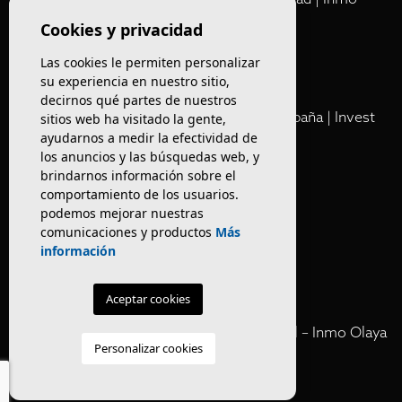
Olaya
Cookies y privacidad
Las cookies le permiten personalizar
Club
su experiencia en nuestro sitio,
decirnos qué partes de nuestros
Cartera Privada de Activos Hoteleros en España | Invest
sitios web ha visitado la gente,
ayudarnos a medir la efectividad de
Inmo Olaya
los anuncios y las búsquedas web, y
brindarnos información sobre el
Venta de edificios
comportamiento de los usuarios.
podemos mejorar nuestras
comunicaciones y productos
Más
Comprar restaurante en Barcelona
información
Negocios en rentabilidad en Barcelona
Aceptar cookies
Vender Hotel en España | Venta Confidencial – Inmo Olaya
Personalizar cookies
venta hoteles off market