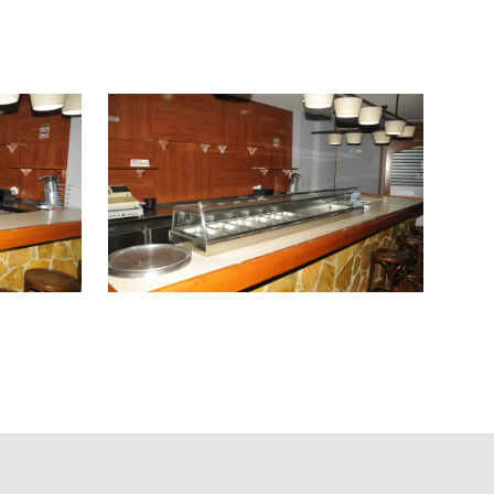
de restauración tanto durante la semana como los fines
ue deseen comenzar un nuevo concepto gastronómico.
embarra!
adicional pero significativamente bajo. ¡Contáctanos