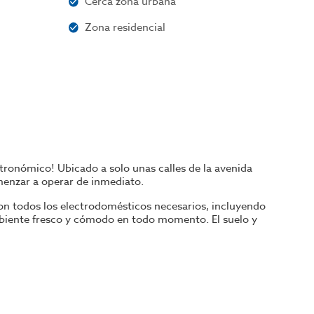
Cerca zona urbana
Zona residencial
tronómico! Ubicado a solo unas calles de la avenida
omenzar a operar de inmediato.
on todos los electrodomésticos necesarios, incluyendo
ambiente fresco y cómodo en todo momento. El suelo y
e un amplio salón con capacidad para 40 sillas, además
arantiza una experiencia agradable para los clientes.
no por la afluencia de turistas nacionales e
restaurante en una opción ideal para aquellos que desean