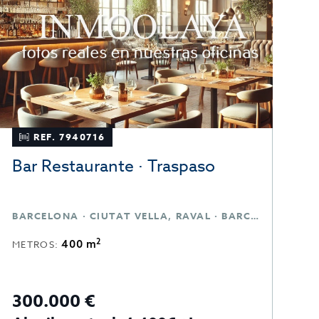
REF. 7940716
Bar Restaurante · Traspaso
D
BARCELONA · CIUTAT VELLA, RAVAL · BARCELONA
T
2
400 m
METROS:
M
300.000 €
3