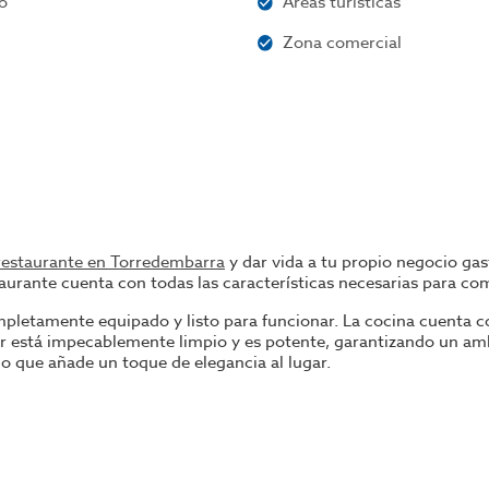
o
Áreas turísticas
a
Zona comercial
restaurante en Torredembarra
y dar vida a tu propio negocio gas
taurante cuenta con todas las características necesarias para c
mpletamente equipado y listo para funcionar. La cocina cuenta c
ctor está impecablemente limpio y es potente, garantizando un 
lo que añade un toque de elegancia al lugar.
icio, desean vender el restaurante debido a su jubilación. Ofrec
 baños y el mobiliario se encuentran en perfecto estado, lo que g
a de Tarragona, especialmente animada durante los meses de vera
es ávidos de explorar su encanto único, lo que convierte a este 