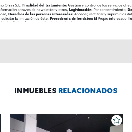
mo Olaya S.L,
Gestión y control de los servicios ofrec
Finalidad del tratamiento:
información a traves de newsletter y otros,
Por consentimiento,
Legitimación:
De
lidad,
Acceder, rectificar y suprimir los dat
Derechos de las personas interesadas:
olicitar la limitación de éste,
El Propio interesado,
Procedencia de los datos:
I
al y detallada sobre protección de datos
Aquí
.
INMUEBLES
RELACIONADOS