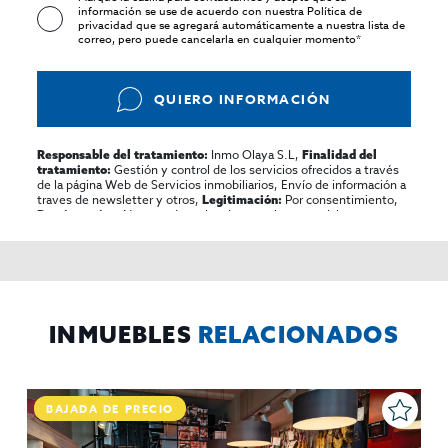
información se use de acuerdo con nuestra
Política de
privacidad
que se agregará automáticamente a nuestra lista de
correo, pero puede cancelarla en cualquier momento*
QUIERO INFORMACIÓN
Inmo Olaya S.L,
Responsable del tratamiento:
Finalidad del
Gestión y control de los servicios ofrecidos a través
tratamiento:
de la página Web de Servicios inmobiliarios, Envío de información a
traves de newsletter y otros,
Por consentimiento,
Legitimación:
No se cederan los datos, salvo para elaborar
Destinatarios:
contabilidad,
Acceder,
Derechos de las personas interesadas:
rectificar y suprimir los datos, solicitar la portabilidad de los
mismos, oponerse altratamiento y solicitar la limitación de éste,
El Propio interesado,
Procedencia de los datos:
Información
Puede consultarse la información adicional y detallada
Adicional:
sobre protección de datos
Aquí
.
INMUEBLES
RELACIONADOS
BAJADA DE PRECIO